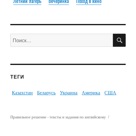
Летний лагерь
Вечеринка
Поход в кино
ПО
Искать:
ТЕГИ
Казахстан
Беларусь
Украина
Америка
США
Правильное решение - тексты и задания по английскому