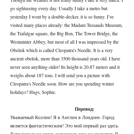
go sightseeing every day. Usually I take a metro but
yesterday I went by a double-decker, it is so funny. I’ve
visited many places already: the Madam Tussauds Museum,
the Trafalgar square, the Big Ben, The Tower Bridge, the
Westminter Abbey, but most of all I was impressed by the
Obelisk which is called Cleopatra’s Needle. It is a very
ancient obelisk, more than 3500 thousand years old. I have
never seen anything older! Its height is 20.87 meters and it
weighs about 187 tons. I will send you a picture with
Cleopatra’s Needle soon. How are you spending winter
holidays? Hugs, Sophie.
Перевод:
Уважаемый Коллин! Я в Англии в Лондоне. Город
является фантастическим! Это мой первый раз здесь.
Хотя погода не очень солнечная, мне он нравится. Я