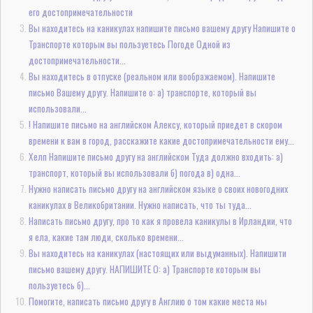
его достопримечательности
Вы находитесь на каникулах напишите письмо вашему другу Напишите о
Транспорте которым вы пользуетесь Погоде Одной из
достопримечательности...
Вы находитесь в отпуске (реальном или воображаемом). Напишите
письмо Вашему другу. Напишите о: а) транспорте, который вы
использовали...
! Напишите письмо на английском Алексу, который приедет в скором
времени к вам в город, расскажите какие достопримечательности ему...
Хелп Напишите письмо другу на английском Туда должно входить: а)
транспорт, который вы использовали б) погода в) одна...
Нужно написать письмо другу на английском языке о своих новогодних
каникулах в Великобритании. Нужно написать, что ты туда...
Написать письмо другу, про то как я провела каникулы в Ирландии, что
я ела, какие там люди, сколько времени...
Вы находитесь на каникулах (настоящих или выдуманных). Напишити
письмо вашему другу. НАПИШИТЕ О: а) Транспорте которым вы
пользуетесь б)...
Помогите, написать письмо другу в Англию о том какие места мы