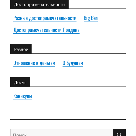
Достопримечательности
Разные достопримечательности
Big Ben
Достопримечательности Лондона
Разное
Отношение к деньгам
О будущем
Досуг
Каникулы
ПО
Искать: