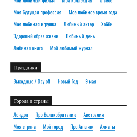
Мой любимый фильм
Моя коллекция
О себе
Моя будущая профессия
Мое любимое время года
Моя любимая игрушка
Любимый актер
Хобби
Здоровый образ жизни
Любимый день
Любимая книга
Мой любимый журнал
Праздники
Выходные / Day off
Новый Год
9 мая
Города и страны
Лондон
Про Великобританию
Австралия
Моя страна
Мой город
Про Англию
Алматы