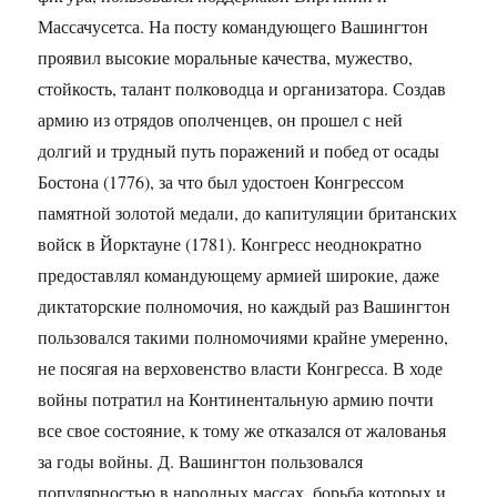
Массачусетса. На посту командующего Вашингтон
проявил высокие моральные качества, мужество,
стойкость, талант полководца и организатора. Создав
армию из отрядов ополченцев, он прошел с ней
долгий и трудный путь поражений и побед от осады
Бостона (1776), за что был удостоен Конгрессом
памятной золотой медали, до капитуляции британских
войск в Йорктауне (1781). Конгресс неоднократно
предоставлял командующему армией широкие, даже
диктаторские полномочия, но каждый раз Вашингтон
пользовался такими полномочиями крайне умеренно,
не посягая на верховенство власти Конгресса. В ходе
войны потратил на Континентальную армию почти
все свое состояние, к тому же отказался от жалованья
за годы войны. Д. Вашингтон пользовался
популярностью в народных массах, борьба которых и