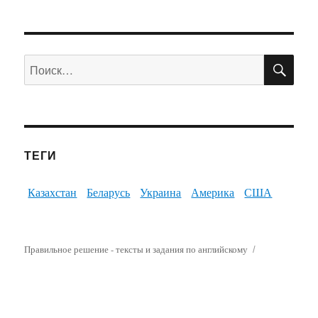
ПО
Искать:
ТЕГИ
Казахстан
Беларусь
Украина
Америка
США
Правильное решение - тексты и задания по английскому