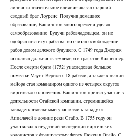
личности значительное влияние оказал старший
сводный брат Лоуренс. Получив домашнее
образование, Вашингтон много времени уделял
самообразованию. Будучи рабовладельцем, он не
одобрял институт рабства, но считал освобождение
рабов делом далекого будущего. С 1749 года Джордж
исполнял должность землемера в графстве Калпеппер.
После смерти брата (1752) унаследовал большое
поместье Маунт-Вернон с 18 рабами, а также в звании
майора стал командиром одного из четырех округов
виргинского ополчения. Вашингтон принял участие в
деятельности Огайской компании, стремившейся
завладеть земельными участками к западу от
Аппалачей в долине реки Огайо. В 1755 году он
участвовал в неудачной экспедиции виргинских
колонистов к французскому форту Дюкен в Огайо. С