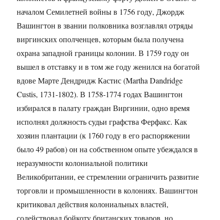
началом Семилетней войны в 1756 году, Джордж
Вашингтон в звании полковника возглавлял отряды
виргинских ополченцев, которым была получена
охрана западной границы колонии. В 1759 году он
вышел в отставку и в том же году женился на богатой
вдове Марте Дендридж Кастис (Martha Dandridge
Custis, 1731-1802). В 1758-1774 годах Вашингтон
избирался в палату граждан Виргинии, одно время
исполнял должность судьи графства Ферфакс. Как
хозяин плантации (к 1760 году в его распоряжении
было 49 рабов) он на собственном опыте убеждался в
неразумности колониальной политики
Великобритании, ее стремлении ограничить развитие
торговли и промышленности в колониях. Вашингтон
критиковал действия колониальных властей,
содействовал бойкоту британских товаров, но