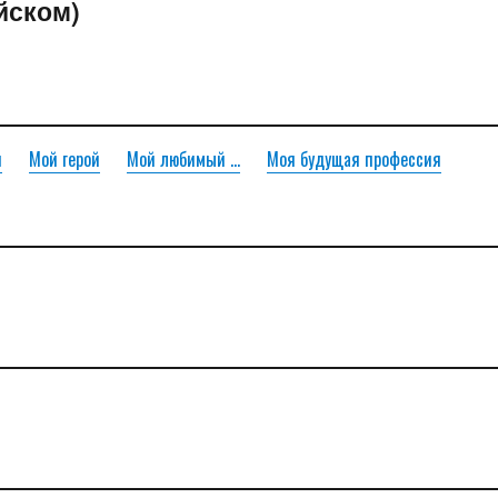
йском)
я
Мой герой
Мой любимый ...
Моя будущая профессия