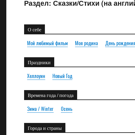
Раздел:
Сказки/Стихи (на англи
О себе
Мой любимый фильм
Моя родина
День рождени
Праздники
Хеллоуин
Новый Год
Времена года / погода
Зима / Winter
Осень
Города и страны