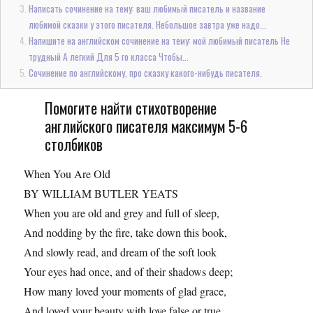
Написать сочинение на тему: ваш любимый писатель и название
любимой сказки у этого писателя. Небольшое завтра уже надо...
Напишите на английском сочинение на тему: мой любимый писатель Не
трудный А легкий Для 5 го класса Чтобы...
Сочинение по английскому, про сказку какого-нибудь писателя.
Помогите найти стихотворение
английского писателя максимум 5-6
столбиков
When You Are Old
BY WILLIAM BUTLER YEATS
When you are old and grey and full of sleep,
And nodding by the fire, take down this book,
And slowly read, and dream of the soft look
Your eyes had once, and of their shadows deep;
How many loved your moments of glad grace,
And loved your beauty with love false or true,