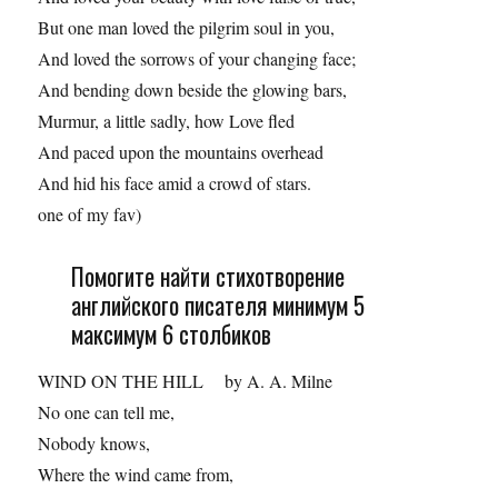
But one man loved the pilgrim soul in you,
And loved the sorrows of your changing face;
And bending down beside the glowing bars,
Murmur, a little sadly, how Love fled
And paced upon the mountains overhead
And hid his face amid a crowd of stars.
one of my fav)
Помогите найти стихотворение
английского писателя минимум 5
максимум 6 столбиков
WIND ON THE HILL by A. A. Milne
No one can tell me,
Nobody knows,
Where the wind came from,