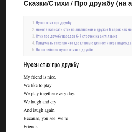
Сказки/Стихи
/
Про дружбу (на а
Нужен стих про дружбу
можете написать стих на английском о дружбе 6 строк как м
Стих про дружбу народов 6-7 строчек на англ языке
Придумать стих про что где главные ценности вера надежда
На английском нужно стихи о дружбе.
Нужен стих про дружбу
My friend is nice.
We like to play
We play together every day.
We laugh and cry
And laugh again
Because, you see, we’re
Friends