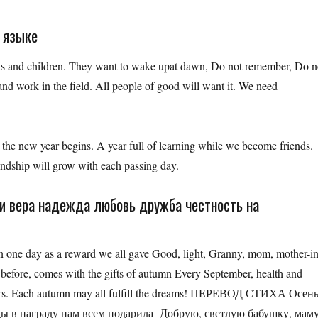
л языке
s and children. They want to wake upat dawn, Do not remember, Do n
and work in the field. All people of good will want it. We need
 the new year begins. A year full of learning while we become friends.
endship will grow with each passing day.
ти вера надежда любовь дружба честность на
 one day as a reward we all gave Good, light, Granny, mom, mother-in
as before, comes with the gifts of autumn Every September, health and
owers. Each autumn may all fulfill the dreams! ПЕРЕВОД СТИХА Осен
ы в награду нам всем подарила Добрую, светлую бабушку, маму