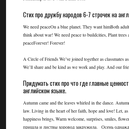
Стих про дружбу народов 6-7 строчек на анг
We need peaceOn a blue planet. They want himBoth adult
think about war! We need peace to buildcities, Plant trees 
peaceForever! Forever!
A Circle of Friends We’ve joined together as classmates as
We’ll share and be kind as we work and play. And our fri
Придумать стих про что где главные ценнос
английском языке.
Autumn came and the leaves whirled in the dance. Autumn
law. Living in the heart of her faith, hope and love! Let, 
happiness brings, Warm welcome, surprises, smiles, fl
пришла и листвы хоровод закружила. Осень однажд