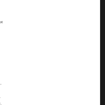
ot
-
ь
,