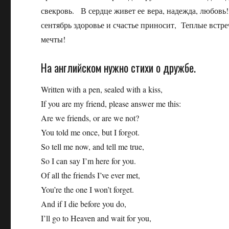
свекровь. В сердце живет ее вера, надежда, любовь
сентябрь здоровье и счастье приносит, Теплые встр
мечты!
На английском нужно стихи о дружбе.
Written with a pen, sealed with a kiss,
If you are my friend, please answer me this:
Are we friends, or are we not?
You told me once, but I forgot.
So tell me now, and tell me true,
So I can say I’m here for you.
Of all the friends I’ve ever met,
You’re the one I won’t forget.
And if I die before you do,
I’ll go to Heaven and wait for you,