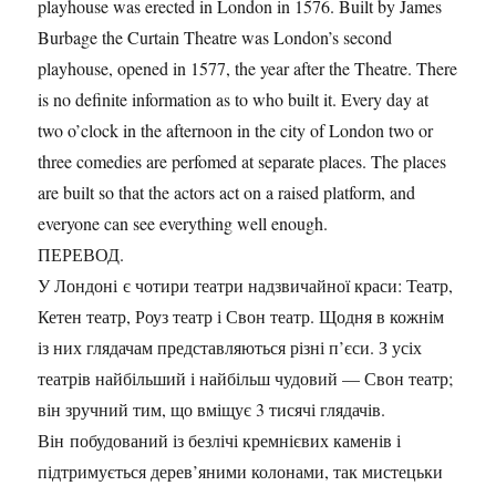
playhouse was erected in London in 1576. Built by James
Burbage the Curtain Theatre was London’s second
playhouse, opened in 1577, the year after the Theatre. There
is no definite information as to who built it. Every day at
two o’clock in the afternoon in the city of London two or
three comedies are perfomed at separate places. The places
are built so that the actors act on a raised platform, and
everyone can see everything well enough.
ПЕРЕВОД.
У Лондоні є чотири театри надзвичайної краси: Театр,
Кетен театр, Роуз театр і Свон театр. Щодня в кожнім
із них глядачам представляються різні п’єси. З усіх
театрів найбільший і найбільш чудовий — Свон театр;
він зручний тим, що вміщує 3 тисячі глядачів.
Він побудований із безлічі кремнієвих каменів і
підтримується дерев’яними колонами, так мистецьки