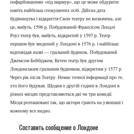
пофарбованими «під мармур», що це може обдурити
навіть найбільш спокушених осіб. Дійсна дата
будівництва і відкриття Свон театру не визначена, але
це, мабуть, 1596 р. Побудований Франсісом Лендлі
Роуз театр був, мабуть, відкритий у 1597 р. Театр
першим був зведений у Лондоні в 1576 р. і найбільш
відповідав назві — гральний будинок. Побудований
Джемсом Бейбіджем, Кетен театр був другим
Лондонським гральним будинком, відкритим у 1577 р.
Через рік після Театру. Немає точної інформації про те,
хто його будував. Щодня о другій годині в Лондоні в
різних місцях представляються дві чи три комедії.
Місця розташовані так, що актори грають на узвишші і
кожному все видно.
Составить сообщение о Лондоне