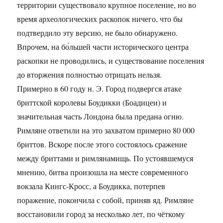
территории существовало крупное поселение, но во
время археологических раскопок ничего, что бы
подтвердило эту версию, не было обнаружено.
Впрочем, на бо́льшей части исторического центра
раскопки не проводились, и существование поселения
до вторжения полностью отрицать нельзя.
Примерно в 60 году н. Э. Город подвергся атаке
бриттской королевы Боудикки (Боадицеи) и
значительная часть Лондона была предана огню.
Римляне ответили на это захватом примерно 80 000
бриттов. Вскоре после этого состоялось сражение
между бриттами и римлянамищь. По устоявшемуся
мнению, битва произошла на месте современного
вокзала Кингс-Кросс, а Боудикка, потерпев
поражение, покончила с собой, приняв яд. Римляне
восстановили город за несколько лет, по чёткому