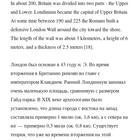
In about 200, Britain was divided into two parts - the Upper
and Lower. Londinium became the capital of Upper Britain.
At some time between 190 and 225 the Romans built a
defensive London Wall around the city toward the shore.
The length of the wall was about 3 kilometers, a height of 6
meters, and a thickness of 2.5 meters [18].
Лондон был основан в 43 году н. Э. Во время
вторжения в Британию римлян во главе с
императором Клавдием. Ранний Лондиниум занимал
очень маленькую площадь, сравнимую с размером
Гайд-парка. В XIX веке археологами было
установлено, что длина города с востока на запад
составляла примерно 1 милю (ок. 1,6 км), а с севера на
юг — примерно 0,5 мили (ок. 0,8 км). Существует
теория, что уже ко времени вторжения на этой