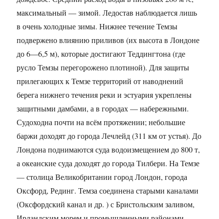
максимальный — зимой. Ледостав наблюдается лишь
в очень холодные зимы. Нижнее течение Темзы
подвержено влиянию приливов (их высота в Лондоне
до 6—6,5 м), которые достигают Теддингтона (где
русло Темзы перегорожено плотиной). Для защиты
прилегающих к Темзе территорий от наводнений
берега нижнего течения реки и эстуария укреплены
защитными дамбами, а в городах — набережными.
Судоходна почти на всём протяжении; небольшие
баржи доходят до города Лечлейд (311 км от устья). До
Лондона поднимаются суда водоизмещением до 800 т,
а океанские суда доходят до города Тилбери. На Темзе
— столица Великобритании город Лондон, города
Оксфорд, Рединг. Темза соединена старыми каналами
(Оксфордский канал и др. ) с Бристольским заливом,
Ирландским морем и промышленными районами