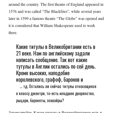
around the country. The first theatre of England appeared in
1576 and was called “The Blackfries”, while several years
later in 1599 a famous theatre “The Globe” was opened and
it is considered that William Shakespeare used to work
there.
Какие титулы в Великобритании есть в
21 веке. Нам по английскому задали
написать сообщение. Так вот какие
тутулы в Англии остались по сей день.
Кроме высоких, наподобие
королевского, графоф, баронов и
... тд. Остались ли сейчас титулы относящиеся
к классу джентри, то-есть младшее дворянство,
рыцари, баронеты, эсквайры?
Здравствуйте. Какие титулы в Великобритании есть в