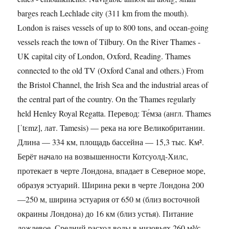
barges reach Lechlade city (311 km from the mouth).
London is raises vessels of up to 800 tons, and ocean-going
vessels reach the town of Tilbury. On the River Thames -
UK capital city of London, Oxford, Reading. Thames
connected to the old TV (Oxford Canal and others.) From
the Bristol Channel, the Irish Sea and the industrial areas of
the central part of the country. On the Thames regularly
held Henley Royal Regatta. Перевод: Те́мза (англ. Thames
[ˈtɛmz], лат. Tamesis) — река на юге Великобритании.
Длина — 334 км, площадь бассейна — 15,3 тыс. Км².
Берёт начало на возвышенности Котсуолд-Хилс,
протекает в черте Лондона, впадает в Северное море,
образуя эстуарий. Ширина реки в черте Лондона 200
—250 м, ширина эстуария от 650 м (близ восточной
окраины Лондона) до 16 км (близ устья). Питание
дождевое. Средний расход воды в низовьях 260 м³/с,