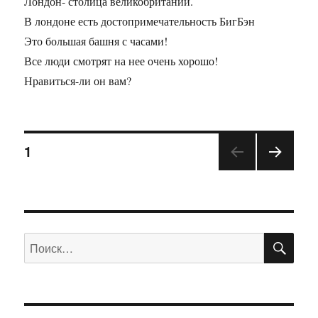
Лондон- столица великобритании.
В лондоне есть достопримечательность БигБэн
Это большая башня с часами!
Все люди смотрят на нее очень хорошо!
Нравиться-ли он вам?
1
ПО
Искать: