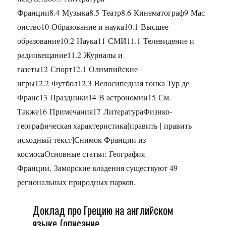
Франции8.4 Музыка8.5 Театр8.6 Кинематограф9 Мас
онство10 Образование и наука10.1 Высшее
образование10.2 Наука11 СМИ11.1 Телевидение и
радиовещание11.2 Журналы и
газеты12 Спорт12.1 Олимпийские
игры12.2 Футбол12.3 Велосипедная гонка Тур де
Франс13 Праздники14 В астрономии15 См.
Также16 Примечания17 ЛитератураФизико-
географическая характеристика[править | править
исходный текст]Снимок Франции из
космосаОсновные статьи: География
Франции, Заморские владения существуют 49
региональных природных парков.
Доклад про Грецию на английском
языке (описание,