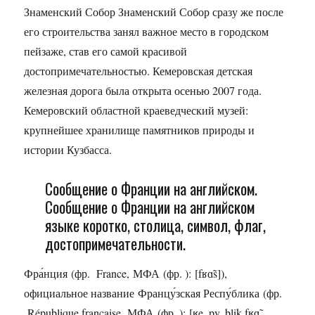
Знаменский Собор Знаменский Собор сразу же после
его строительства занял важное место в городском
пейзаже, став его самой красивой
достопримечательностью. Кемеровская детская
железная дорога была открыта осенью 2007 года.
Кемеровский областной краеведческий музей:
крупнейшее хранилище памятников природы и
истории Кузбасса.
Сообщение о Франции на английском.
Сообщение о Франции на английском
языке коротко, столица, символ, флаг,
достопримечательности.
Фра́нция (фр. France, МФА (фр. ): [fʁɑ̃s]),
официальное название Францу́зская Респу́блика (фр.
République française, МФА (фр. ): [ʁe. py. blik fʁɑ̃.