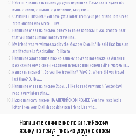
Ребята, =) написать письмо другу по переписке. Рассказать нужно обо
всем: о семье, о школе, о увлечениях, спортом...
СОЧИНИТЬ ПИСЬМО! You have got a letter from your pen friend Tom Green
from england who wrote.. I live...
Напишите ответ на письмо, ответьте на ее вопросы It was great to hear
that you spent summer holiday travelling...
My friend was very impressed by the Moscow Kremlin/ He said that Russian
architecture is fascinating. I"d like to...
Напишите электронное письмо вашему другу по переписке из Англии и
расскажите ему о своем недавнем путешествии используйте глаголы в...
написать письмо! 1. Do you like travelling? Why? 2. Where did you travel
last time? 3. How...
Напишите ответ на письмо Сары. . I like to read very much. Yesterday I
read a very interesting...
Нужно написать письмо НА АНГЛИЙСКОМ ЯЗЫКЕ, You have received a
letter from your English speaking pen friend Liza who...
Напишите сочинение по английскому
языку на тему: "письмо другу о своем