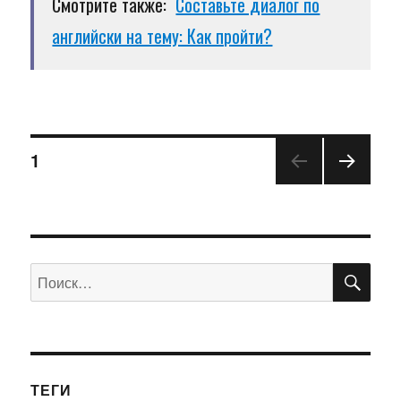
Смотрите также:
Составьте диалог по
английски на тему: Как пройти?
1
ПО
Искать:
ТЕГИ