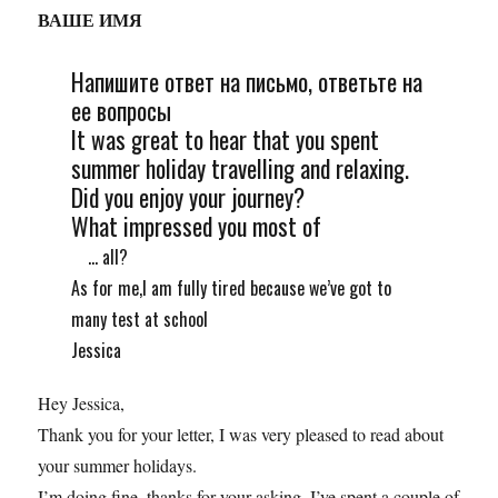
ВАШЕ ИМЯ
Напишите ответ на письмо, ответьте на
ее вопросы
It was great to hear that you spent
summer holiday travelling and relaxing.
Did you enjoy your journey?
What impressed you most of
... all?
As for me,I am fully tired because we’ve got to
many test at school
Jessica
Hey Jessica,
Thank you for your letter, I was very pleased to read about
your summer holidays.
I’m doing fine, thanks for your asking. I’ve spent a couple of