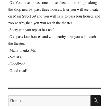
-Ok.You have to pass one house ahead, turn left, go along
the shop nearby, pass three houses, later you will see theater
on Main Street 39 and you will have to pass four houses and
zoo nearby,then you will reach the theater.
-Sorry can you repeat last act?
-Ok. pass four houses and zoo nearby,then you will reach
the theater.
-Many thanks Mr.
-Not at all.
-Goodbye!
-Good road!
ПО
Искать: