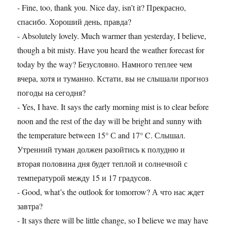
- Fine, too, thank you. Nice day, isn’t it? Прекрасно,
спасибо. Хороший день, правда?
- Absolutely lovely. Much warmer than yesterday, I believe,
though a bit misty. Have you heard the weather forecast for
today by the way? Безусловно. Намного теплее чем
вчера, хотя и туманно. Кстати, вы не слышали прогноз
погоды на сегодня?
- Yes, I have. It says the early morning mist is to clear before
noon and the rest of the day will be bright and sunny with
the temperature between 15° С and 17° C. Слышал.
Утренний туман должен разойтись к полудню и
вторая половина дня будет теплой и солнечной с
температурой между 15 и 17 градусов.
- Good, what’s the outlook for tomorrow? А что нас ждет
завтра?
- It says there will be little change, so I believe we may have