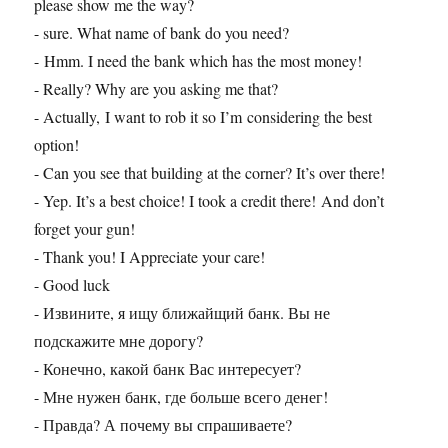
please show me the way?
- sure. What name of bank do you need?
- Hmm. I need the bank which has the most money!
- Really? Why are you asking me that?
- Actually, I want to rob it so I’m considering the best
option!
- Can you see that building at the corner? It’s over there!
- Yep. It’s a best choice! I took a credit there! And don’t
forget your gun!
- Thank you! I Appreciate your care!
- Good luck
- Извините, я ищу ближайщий банк. Вы не
подскажите мне дорогу?
- Конечно, какой банк Вас интересует?
- Мне нужен банк, где больше всего денег!
- Правда? А почему вы спрашиваете?