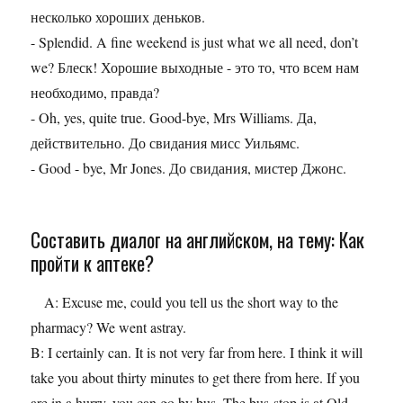
несколько хороших деньков.
- Splendid. A fine weekend is just what we all need, don’t
we? Блеск! Хорошие выходные - это то, что всем нам
необходимо, правда?
- Oh, yes, quite true. Good-bye, Mrs Williams. Да,
действительно. До свидания мисс Уильямс.
- Good - bye, Mr Jones. До свидания, мистер Джонс.
Составить диалог на английском, на тему: Как
пройти к аптеке?
A: Excuse me, could you tell us the short way to the
pharmacy? We went astray.
B: I certainly can. It is not very far from here. I think it will
take you about thirty minutes to get there from here. If you
are in a hurry, you can go by bus. The bus-stop is at Old