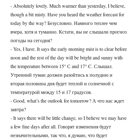
- Absolutely lovely. Much warmer than yesterday, I believe,
though a bit misty. Have you heard the weather forecast for
today by the way? Безусловно. Намного теплее чем
вчера, хотя и туманно. Кстати, вы не слышали прогноз
погоды на сегодня?
- Yes, I have. It says the early morning mist is to clear before
noon and the rest of the day will be bright and sunny with
the temperature between 15° С and 17° C. Слышал.
Утренний туман должен разойтись к полудню и
вторая половина дня будет теплой и солнечной с
температурой между 15 и 17 градусов.
- Good, what’s the outlook for tomorrow? А что нас ждет
завтра?
- It says there will be little change, so I believe we may have
a few fine days after all. Говорят изменения будут
незначительными, так что, я думаю, что будет