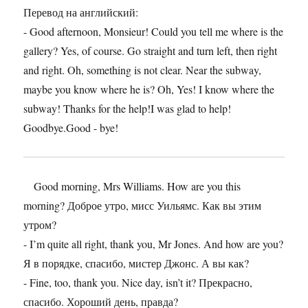
Перевод на английский:
- Good afternoon, Monsieur! Could you tell me where is the
gallery? Yes, of course. Go straight and turn left, then right
and right. Oh, something is not clear. Near the subway,
maybe you know where he is? Oh, Yes! I know where the
subway! Thanks for the help!I was glad to help!
Goodbye.Good - bye!
Good morning, Mrs Williams. How are you this
morning? Доброе утро, мисс Уильямс. Как вы этим
утром?
- I’m quite all right, thank you, Mr Jones. And how are you?
Я в порядке, спасибо, мистер Джонс. А вы как?
- Fine, too, thank you. Nice day, isn’t it? Прекрасно,
спасибо. Хороший день, правда?