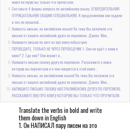
книге которую вы только что прочитали.
Составьте 4 формы вопроса по английскому языку. УТВЕРДИТЕЛЬНУЮ
ОТРИЦАТЕЛЬНУЮ ОБЩИЮ СПЕЦИАЛЬНУЮ. К предложениям они ходили
в лес на прошлой...
Написать письмо, на английском языке! На тему-Вы получили это
письмо от вашего английский друга по переписке, Джона. Мне...
Напишите письмо по англ яз про книгу побыстрее
ПЕРЕВЕДИТЕ, ТОЛЬКО НЕ ЧЕРЕЗ ПЕРЕВОДЧИК 1. Она не идёт с вами в
кино? 2. Где они? Они играют в...
Напишите письмо своему другу по переписке. Расскажите о книге,
которую вы перечитали и о чем говорится в этой книге...
Написать письмо, на английскомм языке! На тему-Вы получили это
письмо от вашего английский друга по переписке, Джона. Мне...
НАПИШИТЕ ПИСЬМО ТВОЕМУ АВСТРАЛИЙСКОМУ ДРУГУ ПО ПЕРЕПИСКЕ.
РАССКАЖИТЕ ЕМУ ПРО КНИГУ КОТОРУЮ ВЫ ТОЛЬКО ЧТО ПРОЧИТАЛИ.
Translate the verbs in bold and write
them down in English
1. Он НАПИСАЛ пару писем на это