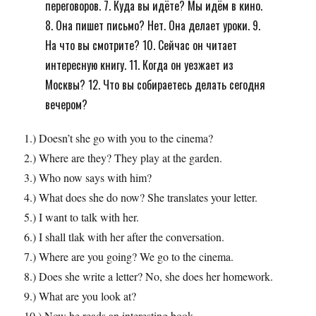
переговоров. 7. Куда вы идёте? Мы идём в кино.
8. Она пишет письмо? Нет. Она делает уроки. 9.
На что вы смотрите? 10. Сейчас он читает
интересную книгу. 11. Когда он уезжает из
Москвы? 12. Что вы собираетесь делать сегодня
вечером?
1.) Doesn’t she go with you to the cinema?
2.) Where are they? They play at the garden.
3.) Who now says with him?
4.) What does she do now? She translates your letter.
5.) I want to talk with her.
6.) I shall tlak with her after the conversation.
7.) Where are you going? We go to the cinema.
8.) Does she write a letter? No, she does her homework.
9.) What are you look at?
10.) Now he reads an interesting book.