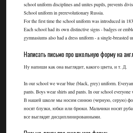
school uniform disciplines and unites pupils, prevents divis
School uniform in prerevolutionary Russia.
For the first time the school uniform was introduced in 183
Each school had its own distinctive signs - badges or embl
gymnasiums also had a dress uniform - a single-breasted un
Написать письмо про школьную форму на анг
Ну напиши как она выглядит, какого цвета, и т. Д.
In our school we wear blue (black, grey) uniform. Everyane
pants. Boys wear shirts and pants. In our school everyone w
В нашей школе мы носим синюю (черную, серую) фо
носят блузки, юбки или брюки. Мальчики носят руба
все выглядят дисциплинированными.
Письмо другу про школьную форму