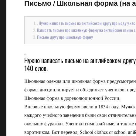
Письмо
/
Школьная форма (на а
. Нужно написать письмо на английсоком другу про моду у нас
Написать письмо про школьную форму на английском языке с
Письмо другу про школьную форму
.
Нужно написать письмо на английсоком другу
140 слов.
Школьная одежда или школьная форма предусмотрена
формы дисциплинирует и объединяет учеников, пред
Школьная форма в дореволюционной России.
Впервые школьную форму ввели в 1834 году. Мужска
каждого учебного заведения были свои отличительны
околышу фуражки. Ученики гимназий имели так же
воротником. Вот перевод: School clothes or school unifor