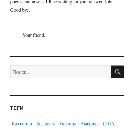
poems and novels. I’ll be waiting for your answer, John.
Good bye.
Your friend.
ПО
Искать:
ТЕГИ
Казахстан
Беларусь
Украина
Америка
США