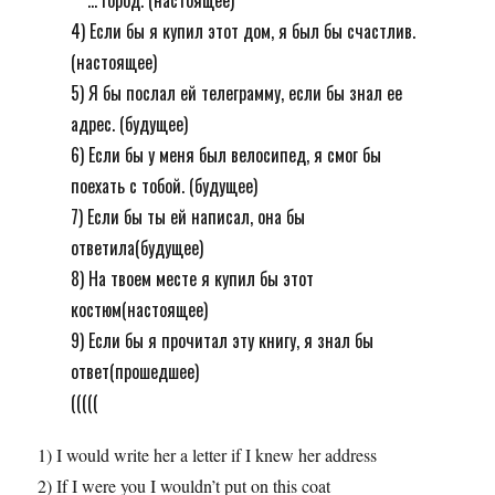
... город. (настоящее)
4) Если бы я купил этот дом, я был бы счастлив.
(настоящее)
5) Я бы послал ей телеграмму, если бы знал ее
адрес. (будущее)
6) Если бы у меня был велосипед, я смог бы
поехать с тобой. (будущее)
7) Если бы ты ей написал, она бы
ответила(будущее)
8) На твоем месте я купил бы этот
костюм(настоящее)
9) Если бы я прочитал эту книгу, я знал бы
ответ(прошедшее)
(((((
1) I would write her a letter if I knew her address
2) If I were you I wouldn’t put on this coat