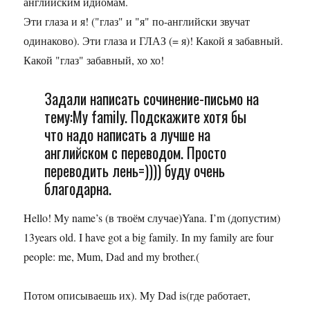
английским идиомам.
Эти глаза и я! ("глаз" и "я" по-английски звучат
одинаково). Эти глаза и ГЛАЗ (= я)! Какой я забавный.
Какой "глаз" забавный, хо хо!
Задали написать сочинение-письмо на
тему:My family. Подскажите хотя бы
что надо написать а лучше на
английском с переводом. Просто
переводить лень=)))) буду очень
благодарна.
Hello! My name’s (в твоём случае)Yana. I’m (допустим)
13years old. I have got a big family. In my family are four
people: me, Mum, Dad and my brother.(
Потом описываешь их). My Dad is(где работает,