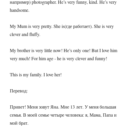
например) photographer. He’s very funny, kind. He’s very
handsome.
My Mum is very pretty. She is(где работает). She is very
clever and fluffy.
My brother is very little now! He’s only one! But I love him
very much! For him age - he is very clever and funny!
This is my family. I love her!
Перевод:
Привет! Меня зовут Яна. Мне 13 лет. У меня большая
семья. В моей семье четыре человека: я, Мама, Папа и
мой брат.