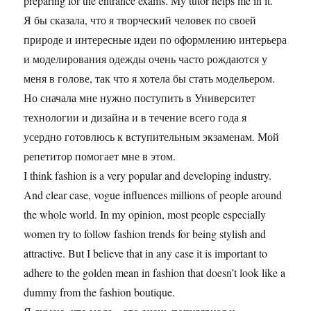
preparing for the entrance exams. My tutor helps me in it.
Я бы сказала, что я творческий человек по своей
природе и интересные идеи по оформлению интерьера
и моделирования одежды очень часто рождаются у
меня в голове, так что я хотела бы стать модельером.
Но сначала мне нужно поступить в Университет
технологии и дизайна и в течение всего года я
усердно готовлюсь к вступительным экзаменам. Мой
репетитор помогает мне в этом.
I think fashion is a very popular and developing industry.
And clear case, vogue influences millions of people around
the whole world. In my opinion, most people especially
women try to follow fashion trends for being stylish and
attractive. But I believe that in any case it is important to
adhere to the golden mean in fashion that doesn’t look like a
dummy from the fashion boutique.