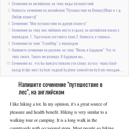
Сочинение на английском, на тему: виды путешествий
Написать сочинение на английском "Путешествие на Венеру (Марс и т.д.
Любую планету)"
Сочинение: "Мое путешествие на другую планету"
Сочинение на тему: мое любимое место отдыха, на английском языке с
переводом. 1. Тщательно составить план 2. Написать о главных...
Сочинение по теме "Travelling", с переводом
Напишите сочинение на русском, на тему: "Жизнь в будущем". Что то
типа такого. Такого жн размера. В будущем мы...
Сочинение из , что бы присутствовали эти слова: across- через back-
назад bridje-мост by boat-лодкой by plane-самолётом by train-поездом...
Напишите сочинение "путешествие в
лес", на английском
I like hiking a lot. In my opinion, it’s a great source of
pleasure and health benefit. Hiking is very similar to a
walking tour or camping. It is a long walk in the
countryside with occasional stops. Most people go hiking