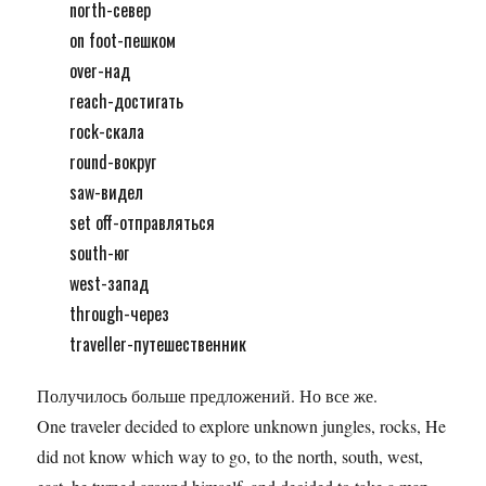
north-север
on foot-пешком
over-над
reach-достигать
rock-скала
round-вокруг
saw-видел
set off-отправляться
south-юг
west-запад
through-через
traveller-путешественник
Получилось больше предложений. Но все же.
One traveler decided to explore unknown jungles, rocks, He
did not know which way to go, to the north, south, west,