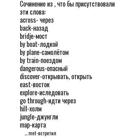
Сочинение из , что бы присутствовали
эти слова:
across- через
back-назад
bridje-мост
by boat-лодкой
by plane-самолётом
by train-поездом
dangerous-опасный
discover-открывать, открыть
east-восток
explore-иследовать
go through-идти через
hill-холм
jungle-джунгли
map-карта
... met-встретил