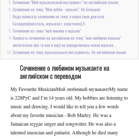
Сочинение "Мой музыкальный инструмент" на английском языке.
Сочинение на тему: "Моё хобби - музыка". Не большое
Надо написать сочинение на тему: о известном деятеле
Беларуси(писатель, музыкант, спортсмен).5
Сочинение на тему: "моё мнение о музыке"
Написать сочинение на английском на тему: "моя любимая музыка"
желательно про то как я ещё не определилась какая музыка...
Сочинение на тему: музыкальные инструменты. На английском языке
Сочинение о любимом музыканте на
английском с переводом
My Favourite MusicianМой любимый музыкантMy name
is 228PyC and I’m 14 years old. My hobbies are listening to
music and drawing. I would like to tell you a few words
about my favorite musician - Bob Marley. He was a
Jamaican reggae singer and songwriter. He was also a
talented musician and guitarist. Although he died many