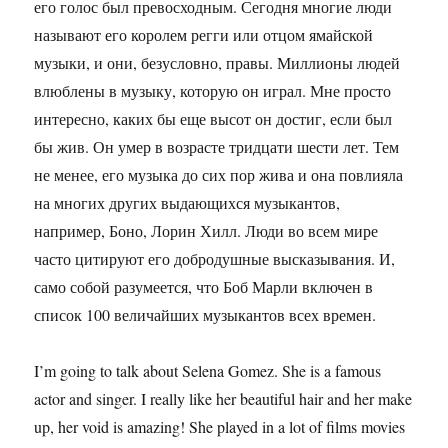
его голос был превосходным. Сегодня многие люди
называют его королем регги или отцом ямайской
музыки, и они, безусловно, правы. Миллионы людей
влюблены в музыку, которую он играл. Мне просто
интересно, каких бы еще высот он достиг, если был
бы жив. Он умер в возрасте тридцати шести лет. Тем
не менее, его музыка до сих пор жива и она повлияла
на многих других выдающихся музыкантов,
например, Боно, Лорин Хилл. Люди во всем мире
часто цитируют его добродушные высказывания. И,
само собой разумеется, что Боб Марли включен в
список 100 величайших музыкантов всех времен.
I’m going to talk about Selena Gomez. She is a famous
actor and singer. I really like her beautiful hair and her make
up, her void is amazing! She played in a lot of films movies