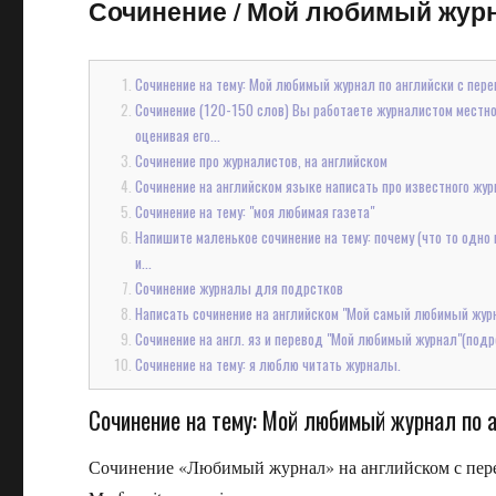
Сочинение
/
Мой любимый журна
Сочинение на тему: Мой любимый журнал по английски с пере
Сочинение (120-150 слов) Вы работаете журналистом местно
оценивая его...
Сочинение про журналистов, на английском
Сочинение на английском языке написать про известного жур
Сочинение на тему: "моя любимая газета"
Напишите маленькое сочинение на тему: почему (что то одно
и...
Сочинение журналы для подрстков
Написать сочинение на английском "Мой самый любимый жур
Сочинение на англ. яз и перевод "Мой любимый журнал"(под
Сочинение на тему: я люблю читать журналы.
Сочинение на тему: Мой любимый журнал по а
Сочинение «Любимый журнал» на английском с пер