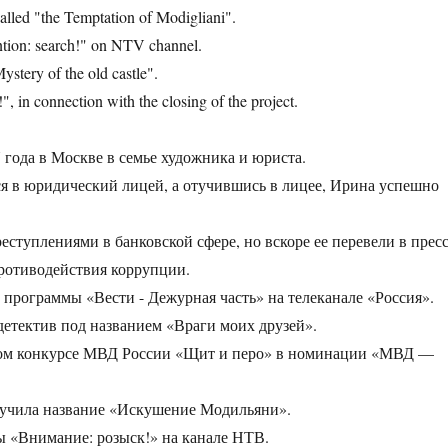
alled "the Temptation of Modigliani".
ntion: search!" on NTV channel.
ystery of the old castle".
", in connection with the closing of the project.
года в Москве в семье художника и юриста.
ся в юридический лицей, а отучившись в лицее, Ирина успешно
еступлениями в банковской сфере, но вскоре ее перевели в пресс
ротиводействия коррупции.
 программы «Вести - Дежурная часть» на телеканале «Россия».
детектив под названием «Враги моих друзей».
ском конкурсе МВД России «Щит и перо» в номинации «МВД —
лучила название «Искушение Модильяни».
ы «Внимание: розыск!» на канале НТВ.