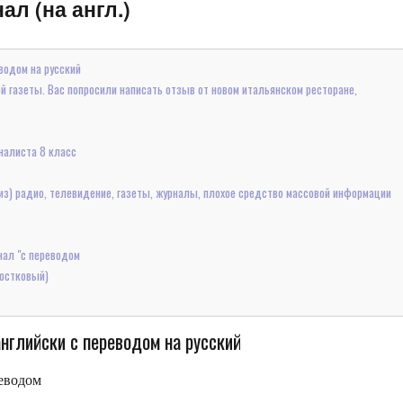
л (на англ.)
водом на русский
й газеты. Вас попросили написать отзыв от новом итальянском ресторане,
налиста 8 класс
 из) радио, телевидение, газеты, журналы, плохое средство массовой информации
нал "с переводом
ростковый)
нглийски с переводом на русский
еводом