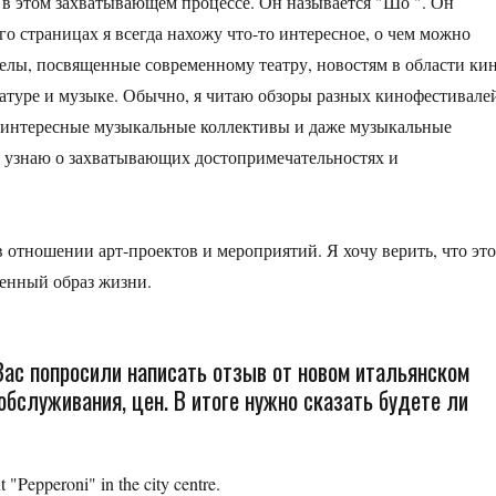
 в этом захватывающем процессе. Он называется "Шо ". Он
го страницах я всегда нахожу что-то интересное, о чем можно
зделы, посвященные современному театру, новостям в области ки
атуре и музыке. Обычно, я читаю обзоры разных кинофестивале
 интересные музыкальные коллективы и даже музыкальные
я узнаю о захватывающих достопримечательностях и
 отношении арт-проектов и мероприятий. Я хочу верить, что эт
венный образ жизни.
Вас попросили написать отзыв от новом итальянском
 обслуживания, цен. В итоге нужно сказать будете ли
t "Pepperoni" in the city centre.