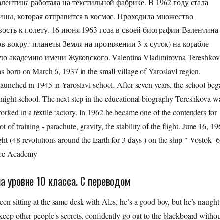
ентина работала на текстильной фабрике. В 1962 году стала
ины, которая отправится в космос. Проходила множество
ость к полету. 16 июня 1963 года в своей биографии Валентина
в вокруг планеты Земля на протяжении 3-х суток) на корабле
ю академию имени Жуковского. Valentina Vladimirovna Tereshkov
as born on March 6, 1937 in the small village of Yaroslavl region.
aunched in 1945 in Yaroslavl school. After seven years, the school beg
 at night school. The next step in the educational biography Tereshkova w
worked in a textile factory. In 1962 he became one of the contenders for
 of training - parachute, gravity, the stability of the flight. June 16, 1
ght (48 revolutions around the Earth for 3 days ) on the ship " Vostok- 6
Force Academy
а уровне 10 класса. С переводом
en sitting at the same desk with Ales, he’s a good boy, but he’s naught
keep other people’s secrets, confidently go out to the blackboard withou