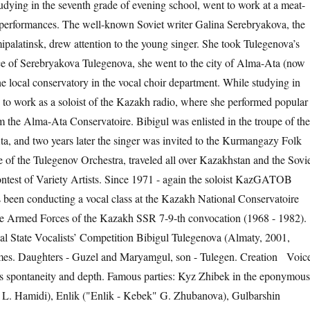
dying in the seventh grade of evening school, went to work at a meat-
r performances. The well-known Soviet writer Galina Serebryakova, the
ipalatinsk, drew attention to the young singer. She took Tulegenova’s
tence of Serebryakova Tulegenova, she went to the city of Alma-Ata (now
he local conservatory in the vocal choir department. While studying in
to work as a soloist of the Kazakh radio, where she performed popular
m the Alma-Ata Conservatoire. Bibigul was enlisted in the troupe of th
, and two years later the singer was invited to the Kurmangazy Folk
e of the Tulegenov Orchestra, traveled all over Kazakhstan and the Sovi
ntest of Variety Artists. Since 1971 - again the soloist KazGATOB
 been conducting a vocal class at the Kazakh National Conservatoire
he Armed Forces of the Kazakh SSR 7-9-th convocation (1968 - 1982).
ional State Vocalists’ Competition Bibigul Tulegenova (Almaty, 2001,
imes. Daughters - Guzel and Maryamgul, son - Tulegen. Creation Voic
ers spontaneity and depth. Famous parties: Kyz Zhibek in the eponymou
 L. Hamidi), Enlik ("Enlik - Kebek" G. Zhubanova), Gulbarshin