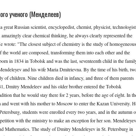
ого ученого (Менделеев)
reat Russian scientist, encyclopedist, chemist, physicist, technologist
amazingly clear chemical thinking, he always clearly represented the
. He wrote: "The closest subject of chemistry is the study of homogeneou
of the world are composed, transforming them into each other and the
 in 1834 in Tobolsk and was the last, seventeenth child in the famil
endeleyev and his wife Maria Dmitrievna. By the time of his birth, tw
ly of children. Nine children died in infancy, and three of them parents
841, Dmitry Mendeleev and his older brother entered the Tobolsk
tion that he would stay there for 2 years, before the age of eight. In th
and went with his mother to Moscow to enter the Kazan University. H
 Petersburg, students were enrolled every two years, and in the autumn o
petition with the ministry to make an exception for her son. Mendeleye
and Mathematics. The study of Dmitry Mendeleyev in St. Petersburg in