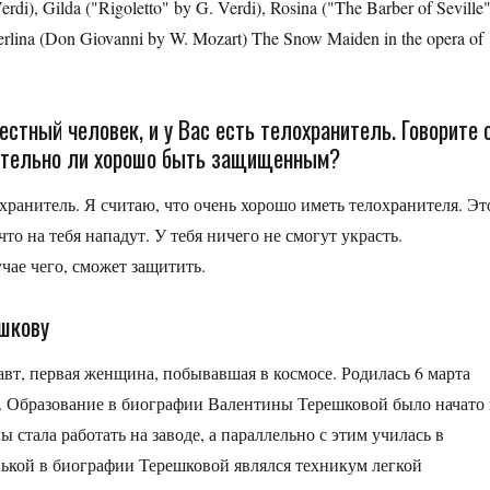
rdi), Gilda ("Rigoletto" by G. Verdi), Rosina ("The Barber of Seville
Zerlina (Don Giovanni by W. Mozart) The Snow Maiden in the opera of
стный человек, и у Вас есть телохранитель. Говорите 
вительно ли хорошо быть защищенным?
охранитель. Я считаю, что очень хорошо иметь телохранителя. Эт
то на тебя нападут. У тебя ничего не смогут украсть.
учае чего, сможет защитить.
ешкову
вт, первая женщина, побывавшая в космосе. Родилась 6 марта
и. Образование в биографии Валентины Терешковой было начато 
 стала работать на заводе, а параллельно с этим училась в
ькой в биографии Терешковой являлся техникум легкой