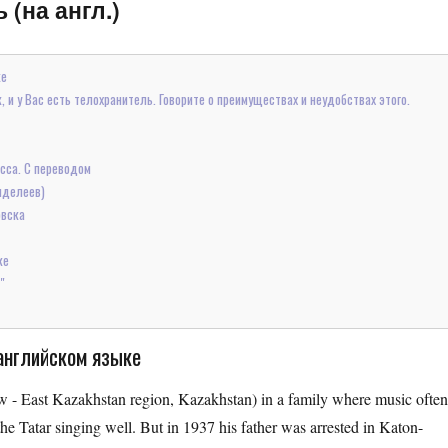
 (на англ.)
ке
и у Вас есть телохранитель. Говорите о преимуществах и неудобствах этого.
асса. С переводом
нделеев)
овска
ке
"
 английском языке
w - East Kazakhstan region, Kazakhstan) in a family where music ofte
the Tatar singing well. But in 1937 his father was arrested in Katon-