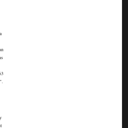
a
an
as
963
".
y
t