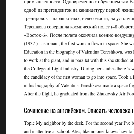
промышленности. Одновременно с обучением там Вал
одной из претенденток на кандидатуру первой женщ
тренировок – парашютных, невесомости, на устойчив
Терешкова совершила космический полет (48 оборото
«Восток-6». После полета окончила военно-воздушну
(1937 ) - astronaut, the first woman flown in space. She w
Education in the biography of Valentina Tereshkova, was l
to work at the plant, and in parallel with this she studied
the College of Light Industry. During her studies there ’s 
the candidacy of the first woman to go into space. Took a lot
in his biography of Valentina Tereshkova made ​​a space fli
After the flight, he graduated from the Zhukovsky Air 
Сочинение на английском. Описать человека н
Topic My neighbor by the desk. For the second year I’ve be
and inattentive at school. Ales, like no one, knows how to 