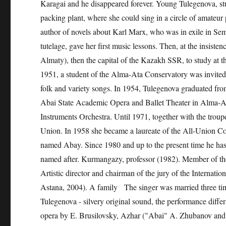
Karagai and he disappeared forever. Young Tulegenova, stu
packing plant, where she could sing in a circle of amateu
author of novels about Karl Marx, who was in exile in Sem
tutelage, gave her first music lessons. Then, at the insis
Almaty), then the capital of the Kazakh SSR, to study at t
1951, a student of the Alma-Ata Conservatory was invited 
folk and variety songs. In 1954, Tulegenova graduated fro
Abai State Academic Opera and Ballet Theater in Alma-Ata
Instruments Orchestra. Until 1971, together with the troup
Union. In 1958 she became a laureate of the All-Union Co
named Abay. Since 1980 and up to the present time he has
named after. Kurmangazy, professor (1982). Member of t
Artistic director and chairman of the jury of the Internat
Astana, 2004). A family The singer was married three t
Tulegenova - silvery original sound, the performance diff
opera by E. Brusilovsky, Azhar ("Abai" A. Zhubanov and