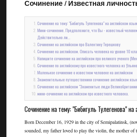
Сочинение
/
Известная личность
Сочинение на тему: "Бибигуль Тулегенова" на английском язы
Мини-сочинение. Предположите, что Вы - известный человек, 
Действительно ли...
Сочинение на английском про Валентину Терешкову
Сочинение на английском. Описать человека на уровне 10 кл
Напишите сочинение на английском про великого ученого (Ме
Сочинение по английскому про известного человека из Ульян
Маленькое сочинение о известном человеке на английском
Знаменительные путешественики сочинение английском язы
Сочинение на английском "Знаменитые люди Великобритании
мини-сочинение на английском про известного человека.
Сочинение на тему: "Бибигуль Тулегенова" на
Born December 16, 1929 in the city of Semipalatinsk, (no
sounded, my father loved to play the violin, the mother of 