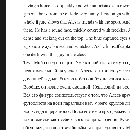
having a home task, quickly and without mistakes to rewrit
general, he is from the outside very funny. Low on growth, 
whole figure shows that Ales is friends with the sport. And 
there. He has a round face, thickly covered with freckles. A
dense and sticking out on the top. The blue captured eyes
legs are always bruised and scratched. As he himself explains
one desk with this guy in the class.
Тема Мой сосед по парте. Уже второй год я сижу за
невнимательный на уроках. Алесь, как никто, умеет 
домашней задачи, быстро и без ошибок переписать с
Вообще, он извне очень смешной. Невысокий на рост,
Вся его фигура свидетельствует о том, что Алесь дру
футболиста на всей параллели нет. У него круглое 
нос всегда в царапинах. Волосы у него ярко-рыжее, п
так и выискивают себе какого-то приключения. Руки 
объясняет, то следствия борьбы за справедливость. М