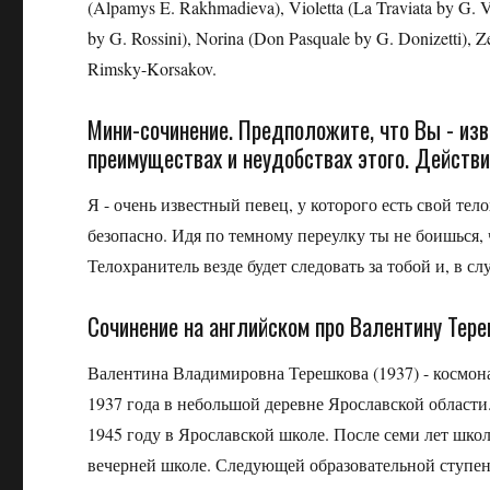
(Alpamys E. Rakhmadieva), Violetta (La Traviata by G. Ve
by G. Rossini), Norina (Don Pasquale by G. Donizetti), 
Rimsky-Korsakov.
Мини-сочинение. Предположите, что Вы - изве
преимуществах и неудобствах этого. Дейст
Я - очень известный певец, у которого есть свой тел
безопасно. Идя по темному переулку ты не боишься, ч
Телохранитель везде будет следовать за тобой и, в сл
Сочинение на английском про Валентину Тер
Валентина Владимировна Терешкова (1937) - космона
1937 года в небольшой деревне Ярославской област
1945 году в Ярославской школе. После семи лет школы
вечерней школе. Следующей образовательной ступен