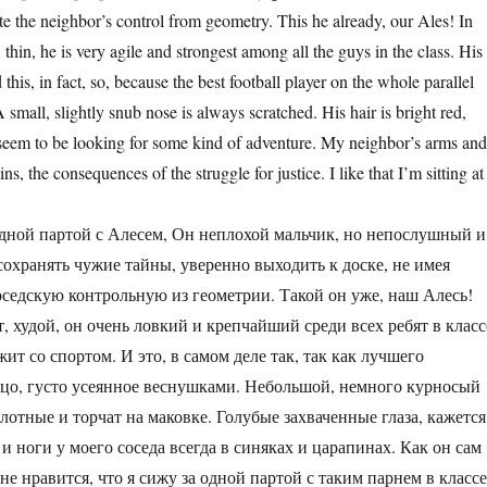
e the neighbor’s control from geometry. This he already, our Ales! In
thin, he is very agile and strongest among all the guys in the class. His
this, in fact, so, because the best football player on the whole parallel
 small, slightly snub nose is always scratched. His hair is bright red,
 seem to be looking for some kind of adventure. My neighbor’s arms an
, the consequences of the struggle for justice. I like that I’m sitting at
 одной партой с Алесем, Он неплохой мальчик, но непослушный и
сохранять чужие тайны, уверенно выходить к доске, не имея
оседскую контрольную из геометрии. Такой он уже, наш Алесь!
 худой, он очень ловкий и крепчайший среди всех ребят в класс
жит со спортом. И это, в самом деле так, так как лучшего
лицо, густо усеянное веснушками. Небольшой, немного курносый
лотные и торчат на маковке. Голубые захваченные глаза, кажется
и ноги у моего соседа всегда в синяках и царапинах. Как он сам
не нравится, что я сижу за одной партой с таким парнем в классе