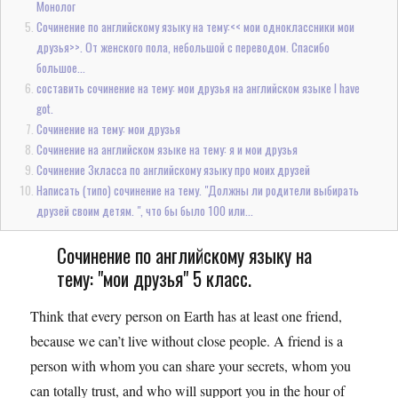
Монолог
Сочинение по английскому языку на тему:<< мои одноклассники мои
друзья>>. От женского пола, небольшой с переводом. Спасибо
большое...
составить сочинение на тему: мои друзья на английском языке I have
got.
Сочинение на тему: мои друзья
Сочинение на английском языке на тему: я и мои друзья
Сочинение 3класса по английскому языку про моих друзей
Написать (типо) сочинение на тему. "Должны ли родители выбирать
друзей своим детям. ", что бы было 100 или...
Сочинение по английскому языку на
тему: "мои друзья" 5 класс.
Think that every person on Earth has at least one friend,
because we can’t live without close people. A friend is a
person with whom you can share your secrets, whom you
can totally trust, and who will support you in the hour of