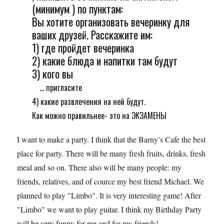
(минимум ) по пунктам:
Вы хотите организовать вечеринку для
ваших друзей. Расскажите им:
1) где пройдет вечеринка
2) какие блюда и напитки там будут
3) кого вы
... пригласите
4) какие развлечения на ней будут.
Как можно правильнее- это на ЭКЗАМЕНЫ
I want to make a party. I think that the Barny’s Cafe the best
place for party. There will be many fresh fruits, drinks, fresh
meal and so on. There also will be many people: my
friends, relatives, and of cource my best friend Michael. We
planned to play "Limbo". It is very interesting game! After
"Limbo" we want to play guitar. I think my Birthday Party
will be very funny for me and for my friends!