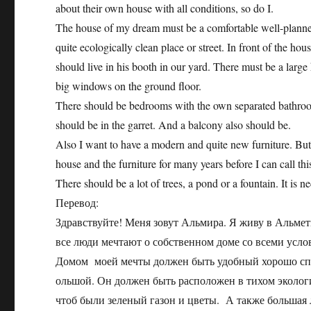
about their own house with all conditions, so do I.
The house of my dream must be a comfortable well-planned 
quite ecologically clean place or street. In front of the h
should live in his booth in our yard. There must be a large
big windows on the ground floor.
There should be bedrooms with the own separated bathroom
should be in the garret. And a balcony also should be.
Also I want to have a modern and quite new furniture. But t
house and the furniture for many years before I can call t
There should be a lot of trees, a pond or a fountain. It is
Перевод:
Здравствуйте! Меня зовут Альмира. Я живу в Альметь
все люди мечтают о собственном доме со всеми услов
Домом моей мечты должен быть удобный хорошо спл
ольшой. Он должен быть расположен в тихом экологи
чтоб были зеленый газон и цветы. А также большая 