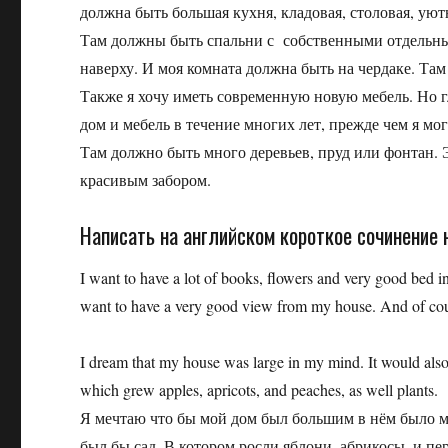
должна быть большая кухня, кладовая, столовая, ую
Там должны быть спальни с собственными отдельны
наверху. И моя комната должна быть на чердаке. Там
Также я хочу иметь современную новую мебель. Но гл
дом и мебель в течение многих лет, прежде чем я мо
Там должно быть много деревьев, пруд или фонтан.
красивым забором.
Написать на английском короткое сочинение 
I want to have a lot of books, flowers and very good bed in
want to have a very good view from my house. And of cou
I dream that my house was large in my mind. It would also 
which grew apples, apricots, and peaches, as well plants.
Я мечтаю что бы мой дом был большим в нём было мн
был бы сад. В котором росли яблони, абрикосы, и пер