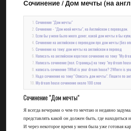
Сочинение
/
Дом мечты (на англ
Сочинение "Дом мечты"
Сочинение - "Дом моей мечты", на Английском с переводом.
Если бы у меня было много денег, какой дом мечты я бы куп
Сочинение на английском с переводом про дом мечты (без оп
Сочинение на тему: дом мечты на английском и перевод
Написать на английском короткое сочинение на тему: "My dre
Написать сочинение (пол. Страницы) на тему: "my dream house
написать сочинение 1What is your dream house? 2Where is your
Надо сочинение на тему:" Описать дом мечты". Пешите по анг
My dream house сочинение около 100 слов
Сочинение "Дом мечты"
Я всегда вечерами о чем-то мечтаю и недавно задумал
представлять какой он должен быть, где находиться и 
И через некоторое время у меня была уже готовая кар