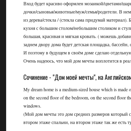
Вход будет красиво оформлен мозаикой/цветами/шарик
дочки/сыновья/животные/муж/семья/родители. В нем бу
из дерева/стекла / (стекла сама придумай материал).
кухня с большим столом/небольшим столиком и стулья
большая, красивая и мягкая кровать. ( можешь добави
заднем двору дома будет детская площадка, бассейн, 
И поэтому в будущем в своём доме сделаю отдельную
Очень надеюсь, что мой дом мечты воплотится в реа
Сочинение - "Дом моей мечты", на Английско
My dream home is a medium-sized house which is made of 
on the second floor of the bedroom, on the second floor there
windows.
(Мой дом мечты это дом средних размеров который сд
втором этаже спальни, на втором этаже так же есть т