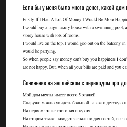
Если бы у меня было много денег, какой дом
Firstly If I Had A Lot Of Money I Would Be More Happi
I would buy a large luxury house with a swimming pool, a 
storey house with lots of rooms.
I would live on the top. I would goo out on the balcony i
would be partying.
So when people say money can’t buy you happiness I don’
are not happy. But, when all your bills are paid and you c
Сочинение на английском с переводом про до
Мой дом мечты имеет всего 5 этажей.
Снаружи можно увидеть большой гараж и детскую п
На первом этаже гостиная и кухня.
На втором этаже находятся спальни для гостей, всего
На третьем этаже находятся спальни хозяев дома.