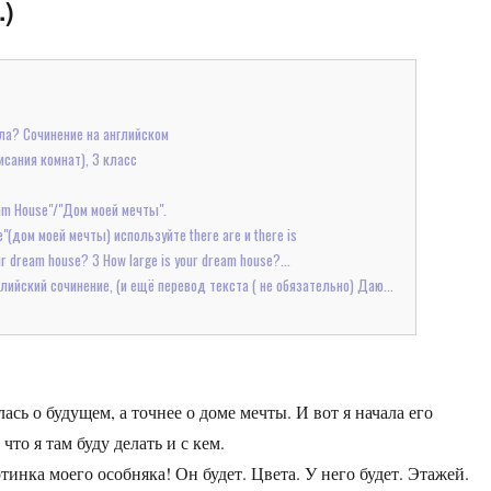
.)
ила? Сочинение на английском
исания комнат), 3 класс
am House"/"Дом моей мечты".
"(дом моей мечты) используйте there are и there is
 dream house? 3 How large is your dream house?...
лийский сочинение, (и ещё перевод текста ( не обязательно) Даю...
ась о будущем, а точнее о доме мечты. И вот я начала его
что я там буду делать и с кем.
тинка моего особняка! Он будет. Цвета. У него будет. Этажей.