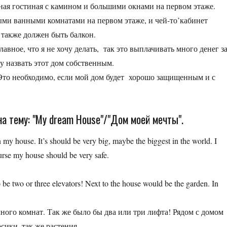
тная гостиная с камином и большими окнами на первом этаже.
ми ванными комнатами на первом этаже, и чей-то’кабинет
 также должен быть балкон.
авное, что я не хочу делать, так это выплачивать много денег з
гу назвать этот дом собственным.
 Это необходимо, если мой дом будет хорошо защищенным и с
на тему: "My dream House"/"Дом моей мечты".
 my house. It’s should be very big, maybe the biggest in the world. I
rse my house should be very safe.
be two or three elevators! Next to the house would be the garden. In
ого комнат. Так же было бы два или три лифта! Рядом с домом
сики, так же растения.