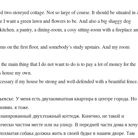
two-storeyed cottage. Not so large of course. It should be situated in 
ouse I want a green lawn and flowers to be. And also a big shaggy dog
 kitchen, a pantry, a dining-room, a cosy sitting-room with a fireplace a
s on the first floor, and somebody’s study upstairs. And my room
he main thing that I do not want to do is to pay a lot of money for the
his house my own.
 necessary if my house be strong and well-defended with a beautiful fence
евске. У меня есть двухкомнатная квартира в центре города. Но
иями, я тоже.
анированный двухэтажный коттедж. Конечно, не такой и
чески чистом месте или на улицу. В передней части дома я хочу
лохматая собака должна жить в своей будке в нашем дворе. Там