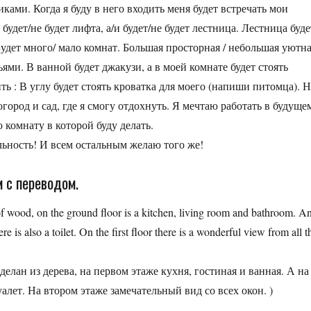
ами. Когда я буду в него входить меня будет встречать мои
дет/не будет лифта, а/и будет/не будет лестница. Лестница буде
 Будет много/ мало комнат. Большая просторная / небольшая уютн
ми. В ванной будет джакузи, а в моей комнате будет стоять
ть : В углу будет стоять кроватка для моего (напиши питомца). 
огород и сад, где я смогу отдохнуть. Я мечтаю работать в будуще
 комнату в которой буду делать.
льность! И всем остальным желаю того же!
м с переводом.
wood, on the ground floor is a kitchen, living room and bathroom. A
 is also a toilet. On the first floor there is a wonderful view from all t
елан из дерева, на первом этаже кухня, гостиная и ванная. А на
уалет. На втором этаже замечательный вид со всех окон. )