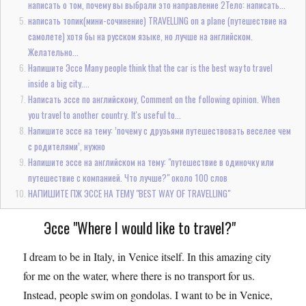
написать о том, почему вы выбрали это направление 2Тело: написать...
написать топик(мини-сочинение) TRAVELLING on a plane (путешествие на
самолете) хотя бы на русском языке, но лучше на английском.
Желательно...
Напишите Эссе Many people think that the car is the best way to travel
inside a big city....
Написать эссе по английскому, Comment on the following opinion. When
you travel to another country. It's useful to...
Напишите эссе на тему: ’почему с друзьями путешествовать веселее чем
с родителями’, нужно
Напишите эссе на английском на тему: "путешествие в одиночку или
путешествие с компанией. Что лучше?" около 100 слов
НАПИШИТЕ ПЖ ЭССЕ НА ТЕМУ "BEST WAY OF TRAVELLING"
Эссе "Where I would like to travel?"
I dream to be in Italy, in Venice itself. In this amazing city
for me on the water, where there is no transport for us.
Instead, people swim on gondolas. I want to be in Venice,