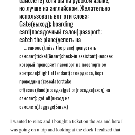
самолете) хотя бы на русском языке,
но лучше на английском. Желательно
использовать вот эти слова:
Gate(выход); boarding
card(посадочный талон);passport;
catch the plane(успеть на
... самолет),miss the plane(пропустить
самолет)ticket(билет)check-in assistant(человек
который проверяет пасспорт на пасспортном
контроле);flight attendant(стюардесса, борт
проводница);escalator;take
off(взлет)land(посадка)get on(посадка(вход) на
самолет); get off(выход из
самолета),luggage(Багаж)
I wanted to relax and I bought a ticket on the sea and here I
was going on a trip and looking at the clock I realized that