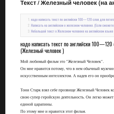
Текст
/
Железный человек (на ан
надо написать текст по английски 100—120 слов для пятого
Написать на английском о железном человеке. (Если сможете,
Небольшой текст о Железном человеке на английском языке
надо написать текст по английски 100—120 
(Железный человек )
Мой любимый фильм это "Железный Человек".
Он мне нравится потому, что в нем обычный мужчин
искусственным интеллектом. А надев его он приобрет
Тони Старк взял себе прозвище Железный Человек ко
свою супер геройскую деятельность. Он легко может
единой царапины.
По этому мне и нравится этот фильм.