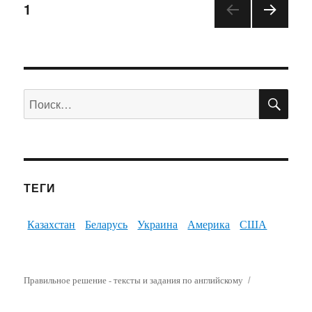
1
ПО
Искать:
ТЕГИ
Казахстан
Беларусь
Украина
Америка
США
Правильное решение - тексты и задания по английскому