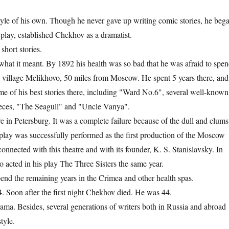
tyle of his own. Though he never gave up writing comic stories, he beg
 play, established Chekhov as a dramatist.
short stories.
hat it meant. By 1892 his health was so bad that he was afraid to spe
a village Melikhovo, 50 miles from Moscow. He spent 5 years there, and
ome of his best stories there, including "Ward No.6", several well-known
ieces, "The Seagull" and "Uncle Vanya".
e in Petersburg. It was a complete failure because of the dull and clum
play was successfully performed as the first production of the Moscow
nected with this theatre and with its founder, K. S. Stanislavsky. In
 acted in his play The Three Sisters the same year.
nd the remaining years in the Crimea and other health spas.
. Soon after the first night Chekhov died. He was 44.
ma. Besides, several generations of writers both in Russia and abroad
tyle.