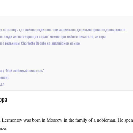
 по плану : где он/она родилась чем занимался дописьма произведения какого...
ые люди англоговорящих стран" можно про любого писателя, актера.
сательницы Charlotte Bronte на английском языке
ему "Мой любимый писатель".
ений).
едл
ора
ael Lermontov was born in Moscow in the family of a nobleman. He spen
nza.