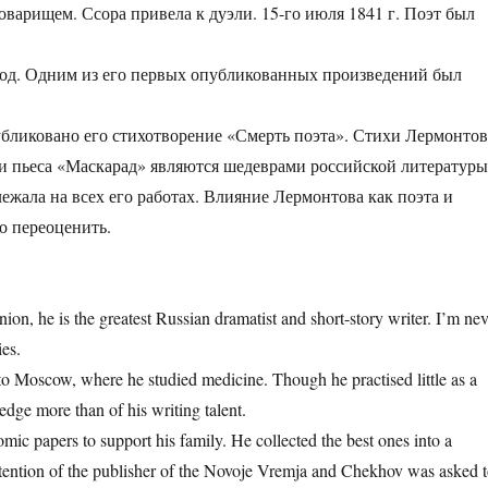
оварищем. Ссора привела к дуэли. 15-го июля 1841 г. Поэт был
олод. Одним из его первых опубликованных произведений был
публиковано его стихотворение «Смерть поэта». Стихи Лермонтов
и пьеса «Маскарад» являются шедеврами российской литературы
лежала на всех его работах. Влияние Лермонтова как поэта и
о переоценить.
on, he is the greatest Russian dramatist and short-story writer. I’m nev
ies.
 Moscow, where he studied medicine. Though he practised little as a
edge more than of his writing talent.
ic papers to support his family. He collected the best ones into a
ttention of the publisher of the Novoje Vremja and Chekhov was asked 