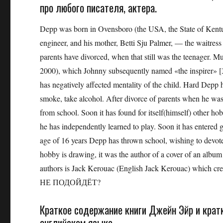
про любого писателя, актера.
Depp was born in Ovensboro (the USA, the State of Kentuc
engineer, and his mother, Betti Sju Palmer, — the waitress
parents have divorced, when that still was the teenager. M
2000), which Johnny subsequently named «the inspirer» [3]
has negatively affected mentality of the child. Hard Depp h
smoke, take alcohol. After divorce of parents when he was 
from school. Soon it has found for itself(himself) other 
he has independently learned to play. Soon it has entered 
age of 16 years Depp has thrown school, wishing to devote
hobby is drawing, it was the author of a cover of an album o
authors is Jack Kerouac (English Jack Kerouac) which 
НЕ ПОДОЙДЁТ?
Краткое содержание книги Джейн Эйр и кратк
английском языке