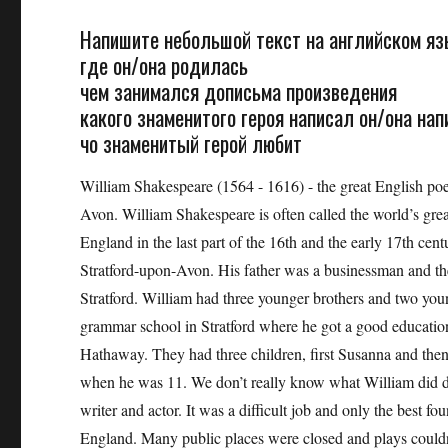
Напишите небольшой текст на английском язы
где он/она родилась
чем занимался дописьма произведения
какого знаменитого героя написал он/она нап
чо знаменитый герой любит
William Shakespeare (1564 - 1616) - the great English p
Avon. William Shakespeare is often called the world’s grea
England in the last part of the 16th and the early 17th ce
Stratford-upon-Avon. His father was a businessman and th
Stratford. William had three younger brothers and two youn
grammar school in Stratford where he got a good educati
Hathaway. They had three children, first Susanna and th
when he was 11. We don’t really know what William did du
writer and actor. It was a difficult job and only the bes
England. Many public places were closed and plays couldn’