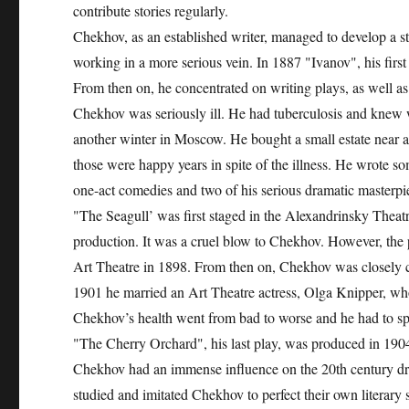
contribute stories regularly.
Chekhov, as an established writer, managed to develop a s
working in a more serious vein. In 1887 "Ivanov", his first
From then on, he concentrated on writing plays, as well as 
Chekhov was seriously ill. He had tuberculosis and knew w
another winter in Moscow. He bought a small estate near 
those were happy years in spite of the illness. He wrote s
one-act comedies and two of his serious dramatic masterp
"The Seagull’ was first staged in the Alexandrinsky Theatr
production. It was a cruel blow to Chekhov. However, the 
Art Theatre in 1898. From then on, Chekhov was closely con
1901 he married an Art Theatre actress, Olga Knipper, who
Chekhov’s health went from bad to worse and he had to spe
"The Cherry Orchard", his last play, was produced in 1904
Chekhov had an immense influence on the 20th century dra
studied and imitated Chekhov to perfect their own literary s