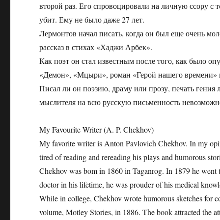
второй раз. Его спровоцировали на личную ссору с т
убит. Ему не было даже 27 лет.
Лермонтов начал писать, когда он был еще очень м
рассказ в стихах «Хаджи Арбек».
Как поэт он стал известным после того, как было о
«Демон», «Мцыри», роман «Герой нашего времени» 
Писал ли он поэзию, драму или прозу, печать гения 
мыслителя на всю русскую письменность невозможн
My Favourite Writer (A. P. Chekhov)
My favorite writer is Anton Pavlovich Chekhov. In my opini
tired of reading and rereading his plays and humorous stor
Chekhov was bom in 1860 in Taganrog. In 1879 he went to
doctor in his lifetime, he was prouder of his medical knowl
While in college, Chekhov wrote humorous sketches for com
volume, Motley Stories, in 1886. The book attracted the a