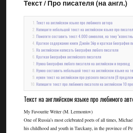
Текст
/
Про писателя (на англ.)
Текст на английском языке про любимого автора
Напишите небольшой текст на английском языке про писателя
Помогите составить текст 4.000 символов, на тему "известн
Краткое содержание книги Джейн Эйр и краткая биография пи
На английском написать биография любого писателя
Краткая биография английского писателя
Нужна биография любого писателя на английском и перевод
Нужно составить небольшой текст на английском языке на т
нужен текст на английском про русского писателя (8 предлож
Напишите текст про любимиго писателя на английском 10 пр
Текст на английском языке про любимого авт
My Favourite Writer (M. Lermontov)
One of Russia’s most celebrated poets of all times, Mich
his childhood and youth in Tarckany, in the province of Pe