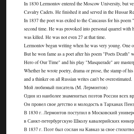
In 1830 Lermontov entered the Moscow University, but very
Cavalry Cadets. He finished it and served in the Hussar R
In 1837 the poet was exiled to the Caucasus for his poem 
second time. He was provoked into personal quarrel with h
was killed. He was not even 27 at that time.
Lermontov began writing when he was very young. One of hi
But he won fame as a poet after his poem "Poets Death" 
Hero of Our Time" and his play "Masquerade" are masterpi
Whether he wrote poetry, drama or prose, the stamp of his
and a thinker on all Russian writes can’t be overestimated.
Мой любимый писатель (М. Лермонтов)
Один из наиболее знаменитых поэтов России всех в
Он провел свое детство и молодость в Тарханах Пен
В 1830 г. Лермонтов поступил в Московский универс
в Санкт-петербургскую Школу кавалерийских юнкеро
В 1837 г. Поэт был сослан на Кавказ за свое стихотв