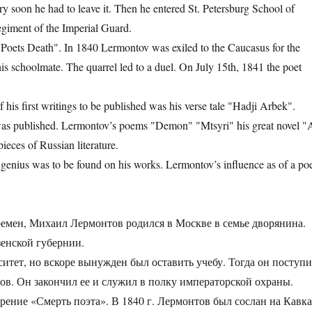
 soon he had to leave it. Then he entered St. Petersburg School of
egiment of the Imperial Guard.
"Poets Death". In 1840 Lermontov was exiled to the Caucasus for the
is schoolmate. The quarrel led to a duel. On July 15th, 1841 the poet
s first writings to be published was his verse tale "Hadji Arbek".
was published. Lermontov’s poems "Demon" "Mtsyri" his great novel "
eces of Russian literature.
 genius was to be found on his works. Lermontov’s influence as of a po
ремен, Михаил Лермонтов родился в Москве в семье дворянина.
зенской губернии.
итет, но вскоре вынужден был оставить учебу. Тогда он поступ
в. Он закончил ее и служил в полку императорской охраны.
орение «Смерть поэта». В 1840 г. Лермонтов был сослан на Кавка