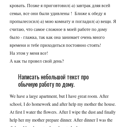
кровать. Позже я приговтовил(-а) завтрак дляя всей
семьи, все они были удивлены ! Ближе к обеду я
пропылесосил(-а) мою комнату и погладил(-а) вещи. Я
считаю, что самое сложное в моей работе по дому
было - глажка, так как она занимает очень много
времени и тебе приходиться постоянно стоять!
На этом у меня все!
А как ты провел свой день?
Написать небольшой текст про
обычную работу по дому.
We have a large apartment, but I have great room. After
school, I do homework and after help my mother the house.
At first I water the flowers. After I wipe the dust and finally
help her my mother prepare dinner. After dinner I was the