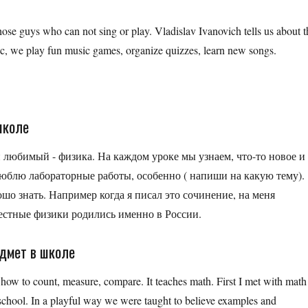
hose guys who can not sing or play. Vladislav Ivanovich tells us about t
sic, we play fun music games, organize quizzes, learn new songs.
школе
 любимый - физика. На каждом уроке мы узнаем, что-то новое и
люблю лабораторные работы, особенно ( напиши на какую тему).
шо знать. Например когда я писал это сочинение, на меня
вестные физики родились именно в России.
едмет в школе
how to count, measure, compare. It teaches math. First I met with math
hool. In a playful way we were taught to believe examples and