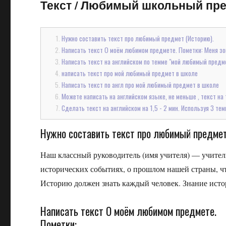
Текст
/
Любимый школьный предм
Нужно составить текст про любимый предмет (Историю).
Написать текст О моём любимом предмете. Пометки: Меня зов
Написать текст на английском по темме "мой любимый предме
написать текст про мой любимый предмет в школе
Написать текст по англ про мой любимый предмет в школе
Можете написать на английском языке, не меньше , текст на те
Сделать текст на английском на 1,5 - 2 мин. Используя 3 темы: 
Нужно составить текст про любимый предмет
Наш классный руководитель (имя учителя) — учитель
исторических событиях, о прошлом нашей страны, чт
Историю должен знать каждый человек. Знание исто
Написать текст О моём любимом предмете.
Пометки: