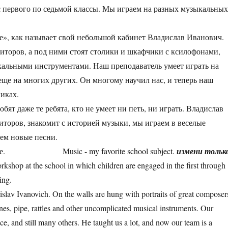
с первого по седьмой классы. Мы играем на разных музыкальны
е», как называет свой небольшой кабинет Владислав Иванович.
иторов, а под ними стоят столики и шкафчики с ксилофонами,
альными инструментами. Наш преподаватель умеет играть на
 еще на многих других. Он многому научил нас, и теперь наш
никах.
ят даже те ребята, кто не умеет ни петь, ни играть. Владислав
торов, знакомит с историей музыки, мы играем в веселые
ем новые песни.
коле. Music - my favorite school subject.
измени тольк
rkshop at the school in which children are engaged in the first through
ing.
adislav Ivanovich. On the walls are hung with portraits of great composer
nes, pipe, rattles and other uncomplicated musical instruments. Our
ffice, and still many others. He taught us a lot, and now our team is a