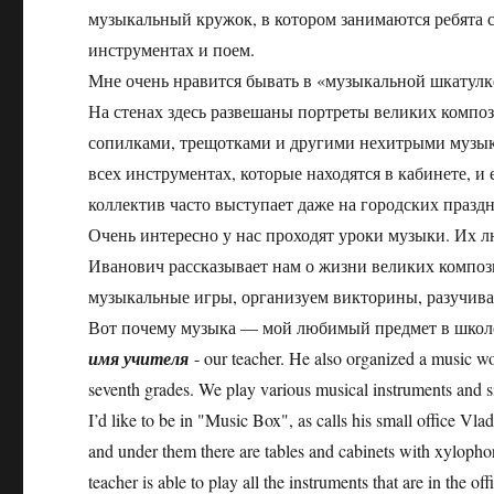
музыкальный кружок, в котором занимаются ребята 
инструментах и поем.
Мне очень нравится бывать в «музыкальной шкатулк
На стенах здесь развешаны портреты великих композ
сопилками, трещотками и другими нехитрыми музык
всех инструментах, которые находятся в кабинете, и
коллектив часто выступает даже на городских празд
Очень интересно у нас проходят уроки музыки. Их люб
Иванович рассказывает нам о жизни великих компози
музыкальные игры, организуем викторины, разучива
Вот почему музыка — мой любимый предмет в ш
имя учителя
- our teacher. He also organized a music wo
seventh grades. We play various musical instruments and s
I’d like to be in "Music Box", as calls his small office Vl
and under them there are tables and cabinets with xylopho
teacher is able to play all the instruments that are in the o