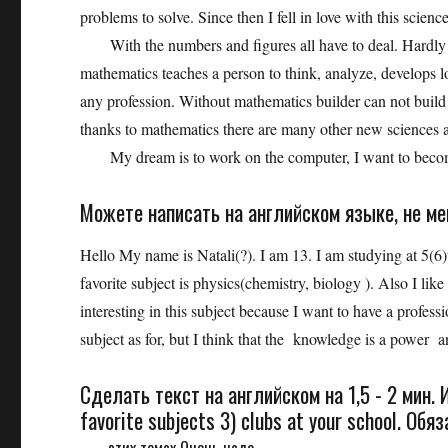
problems to solve. Since then I fell in love with this scien
With the numbers and figures all have to deal. Hardly a
mathematics teaches a person to think, analyze, develops
any profession. Without mathematics builder can not build a h
thanks to mathematics there are many other new sciences a
My dream is to work on the computer, I want to become
Можете написать на английском языке, не мень
Hello My name is Natali(?). I am 13. I am studying at 5(6)
favorite subject is physics(chemistry, biology ). Also I lik
interesting in this subject because I want to have a professio
subject as for, but I think that the knowledge is a power a
Сделать текст на английском на 1,5 - 2 мин. И
favorite subjects 3) clubs at your school. Об