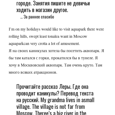
городе. Занятия пишите не девичьи
ходить в магазин другое.
... За раннее спасибо
I’m on my holidays would like to visit aquapark there were
rolling hills, swept least tonalea want in Moscow
aquaparkcan very crotta a lot of amusement.
Я на своих каникулах хотела бы посетить аквопарк. Я
бы там катался с горки, прокатился бы в тунеле. Я
хочу в Москвовский аквопарк. Там очень круто. Там
много всяких атракционов.
Прочитайте рассказ Леры. Где она
проводит каникулы? Перевод текста
на русский. My grandma lives in asmall
village. The village is not far from
Moscow. Theree’s a big river in the