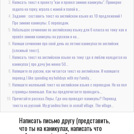
Написать текст к проекту "как я провел зимние каникулы". Примерно:
ходила на горку, играла с мамой и папой в...
Задание : составить текст на английском языке из 10 предложений !
Про зимние каникулы. С переводом.
Небольшое сочинение по английскому языку для 6 класса на тему: как я
провёл зимнии каникулы на русском и на...
Напиши сочинение про свой день на летних каникулах по английски
(сложный текст).
Написать текст на английском языке на тему: где я люблю находится на
каникулах ( про дачу )не менее 50...
Напишите по русски, как читается текст на английском. И напишите
перевод I like spending my holidays with my family...
Напишите маленький текст на английском языке с переводом. Не на пол
страницы поменьше. Как вы предпочитаете проводить...
Прочитайте рассказ Леры. Где она проводит каникулы? Перевод
текста на русский. My grandma lives in asmall village. The village...
Написать письмо другу (представить,
что ты на каникулах, написать что