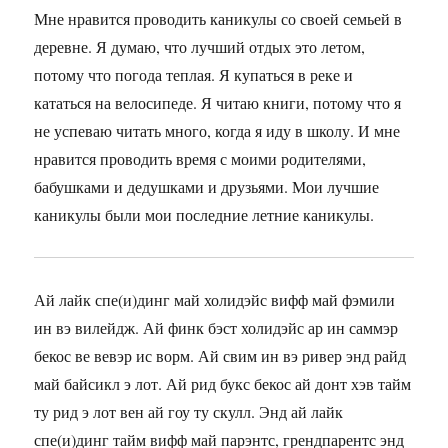
Мне нравится проводить каникулы со своей семьей в
деревне. Я думаю, что лучший отдых это летом,
потому что погода теплая. Я купаться в реке и
кататься на велосипеде. Я читаю книги, потому что я
не успеваю читать много, когда я иду в школу. И мне
нравится проводить время с моими родителями,
бабушками и дедушками и друзьями. Мои лучшие
каникулы были мои последние летние каникулы.
Ай лайк спе(и)динг май холидэйс вифф май фэмили
ин вэ вилейдж. Ай финк бэст холидэйс ар ин саммэр
бекос ве вевэр ис ворм. Ай свим ин вэ ривер энд райд
май байсикл э лот. Ай рид букс бекос ай донт хэв тайм
ту рид э лот вен ай гоу ту скулл. Энд ай лайк
спе(и)динг тайм вифф май парэнтс, грендпарентс энд