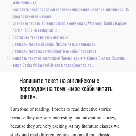
увлечении и тд.
составить текст про хобби коллекционирование монет на английском. 15
предложений не меньше
сделайте тест из 10 вопросов по этому тексту Was born, Dmitry Nagiyev,
April 4, 1967, in Leningrad. In...
Составить текст на тему моё хобби
Написать текст моё хобби. Люблю петь и танцевать.
Написать текст на английском "мое хобби" про спорт
написать текст на англиском! Пример дан в учебнике 5 класс Ваулина
текст Sasha Voldachev! Ну ели в подробностях, то...
Напишите текст на английском с
переводом на тему: «мое хобби читать
книги».
I am fond of reading. I prefer to read detective stories
because they are very interesting, and adventure stories,
because they are very exciting At my literature classes we
study and read different genres, among them: classic