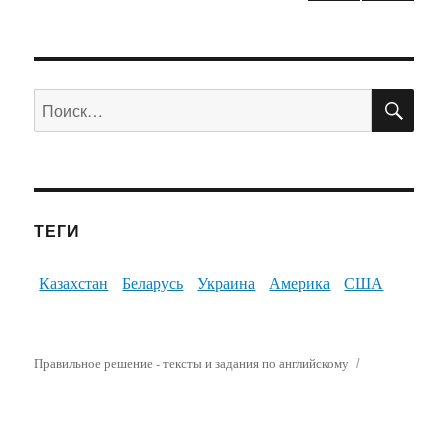
ПО
Искать:
ТЕГИ
Казахстан
Беларусь
Украина
Америка
США
Правильное решение - тексты и задания по английскому