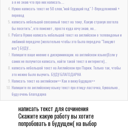
а я не знаю что про них написать....
Нужно написать текст не 50 слов,"мой будущий год" 7-8предложений +
перевод
написать небольшой связанный текст на тему:, Какую странуя ххотела
бы посетить", кто поможет , просто куда хочу знаю, но...
Ребята Нужно написать небольшой текст на английском о телевиденьи и
любимой передаче (желательно чтобы это была передача "Танцуют
все") БУДУ...
Напишите ваше мнение о дискриминации. на английском языке)Если у
самих не получится написать, найти такой текст в интернете)...
написать небольшой текст на Английском про Париж. Только так, чтобы
это можно было выучить. БУДУ БЛАГОДАРНА
Написать текст на английском<< Как я вижу будущее>>
Напишите по английскому языку текст про птицу-ласточка, буквально ,
буду очень благодарна
написать текст для сочинения
Скажите какую работу вы хотите
попробовать в будущем( на выбор