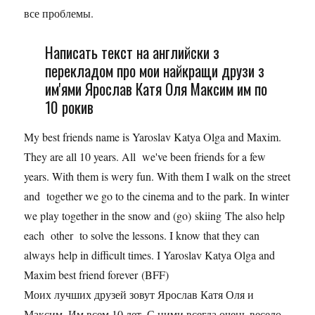
все проблемы.
Написать текст на английски з
перекладом про мои найкращи друзи з
им'ями Ярослав Катя Оля Максим им по
10 рокив
My best friends name is Yaroslav Katya Olga and Maxim.
They are all 10 years. All we've been friends for a few
years. With them is wery fun. With them I walk on the street
and together we go to the cinema and to the park. In winter
we play together in the snow and (go) skiing The also help
each other to solve the lessons. I know that they can
always help in difficult times. I Yaroslav Katya Olga and
Maxim best friend forever (BFF)
Моих лучших друзей зовут Ярослав Катя Оля и
Максим. Им всем 10 лет. С ними всегда очень весело