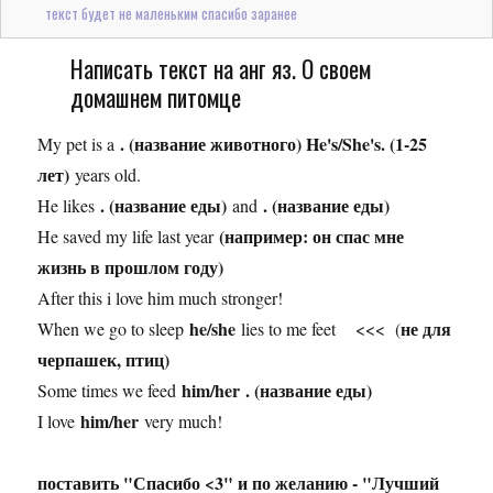
текст будет не маленьким спасибо заранее
Написать текст на анг яз. О своем
домашнем питомце
. (название животного) He's/She's. (1-25
My pet is a
лет)
years old.
. (название еды)
. (название еды)
He likes
and
(например: он спас мне
He saved my life last year
жизнь в прошлом году)
After this i love him much stronger!
he/she
не для
When we go to sleep
lies to me feet <<< (
черпашек, птиц)
him/her
. (название еды)
Some times we feed
him/her
I love
very much!
поставить "Спасибо <3" и по желанию - "Лучший