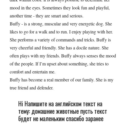
mood in the eyes. Sometimes they look fun and playful,
another time - they are smart and serious.
Buffy - is a strong, muscular and very energetic dog. She
likes to go for a walk and to run. I enjoy playing with her.
She performs a variety of commands and tricks. Buffy is
very cheerful and friendly. She has a docile nature. She
often plays with my friends. Buffy always senses the mood
of the people. If I’m upset about something, she tries to
comfort and entertain me.
Buffy has become a real member of our family. She is my
true friend and defender.
Hi Напишите на английском текст на
тему: домашние животные пусть текст
будет не маленьким спасибо заранее