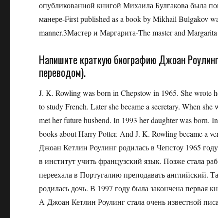
опубликованной книгой Михаила Булгакова была по
манере-First published as a book by Mikhail Bulgakov was 
manner.3Мастер и Маргарита-The master and Margarit
Напишите краткую биографию Джоан Роулинг н
переводом).
J. K. Rowling was born in Chepstow in 1965. She wrote he
to study French. Later she became a secretary. When she w
met her future husbend. In 1993 her daughter was born. In
books about Harry Potter. And J. K. Rowling became a ve
Джоан Кетлин Роулинг родилась в Чепстоу 1965 году
в институт учить французский язык. Позже стала раб
переехала в Португалию преподавать английский. Там
родилась дочь. В 1997 году была закончена первая к
А Джоан Кетлин Роулинг стала очень известной пис