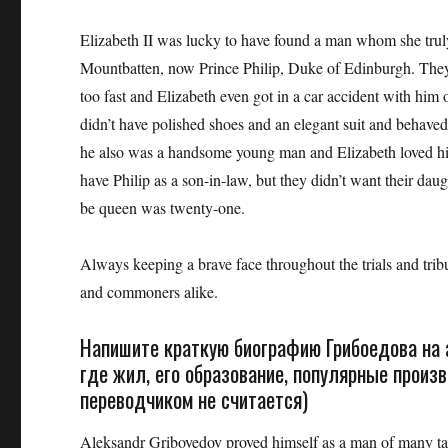
Elizabeth II was lucky to have found a man whom she trul
Mountbatten, now Prince Philip, Duke of Edinburgh. They s
too fast and Elizabeth even got in a car accident with him 
didn’t have polished shoes and an elegant suit and behave
he also was a handsome young man and Elizabeth loved hi
have Philip as a son-in-law, but they didn’t want their da
be queen was twenty-one.
Always keeping a brave face throughout the trials and tribul
and commoners alike.
Напишите краткую биографию Грибоедова на а
где жил, его образование, популярные произв
переводчиком не считается)
Aleksandr Griboyedov proved himself as a man of many tal