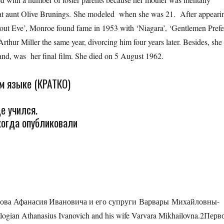
great aunt Olive Brunings. She modeled when she was 21. After appeari
About Eve’, Monroe found fame in 1953 with ‘Niagara’, ‘Gentlemen Prefe
thur Miller the same year, divorcing him four years later. Besides, she
sband, was her final film. She died on 5 August 1962.
м языке (КРАТКО)
де учился.
 когда опубликовали
слова Афанасия Ивановича и его супруги Варвары Михайловны-
heologian Athanasius Ivanovich and his wife Varvara Mikhailovna.2Перв