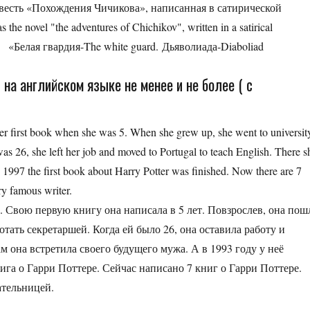
весть «Похождения Чичикова», написанная в сатирической
the novel "the adventures of Chichikov", written in a satirical
a «Белая гвардия-The white guard. Дьяволиада-Diaboliad
а английском языке не менее и не более ( с
r first book when she was 5. When she grew up, she went to universit
as 26, she left her job and moved to Portugal to teach English. There s
 1997 the first book about Harry Potter was finished. Now there are 7
ry famous writer.
. Свою первую книгу она написала в 5 лет. Повзрослев, она пош
отать секретаршей. Когда ей было 26, она оставила работу и
 она встретила своего будущего мужа. А в 1993 году у неё
нига о Гарри Поттере. Сейчас написано 7 книг о Гарри Поттере.
ательницей.