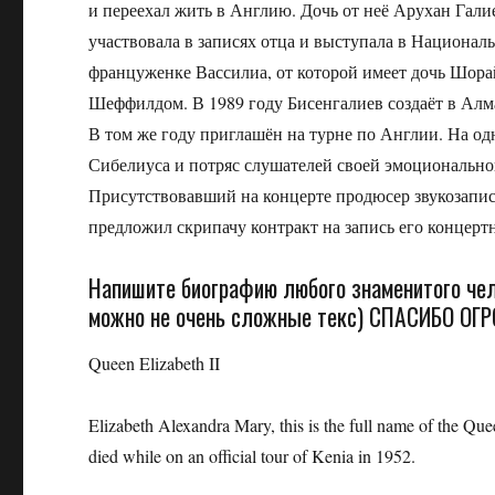
и переехал жить в Англию. Дочь от неё Арухан Галие
участвовала в записях отца и выступала в Национал
француженке Вассилиа, от которой имеет дочь Шор
Шеффилдом. В 1989 году Бисенгалиев создаёт в Ал
В том же году приглашён на турне по Англии. На о
Сибелиуса и потряс слушателей своей эмоциональн
Присутствовавший на концерте продюсер звукозапи
предложил скрипачу контракт на запись его концертн
Напишите биографию любого знаменитого чело
можно не очень сложные текс) СПАСИБО ОГР
Queen Elizabeth II
Elizabeth Alexandra Mary, this is the full name of the Qu
died while on an official tour of Kenia in 1952.