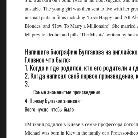
unstable. The young girl was then sent to live with her 
in small parts in films including ‘Love Happy’ and ‘All 
Blondes’ and ‘How To Marry a Millionaire’. She married Ar
fell prey to alcohol and pills.‘The Misfits’, written by hu
Напишите биографию Булгакова на английско
Главное что было:
1. Когда и где родился, кто его родители и г
2. Когда написал своё первое произведение,
3.
... Самые знаменитые произведения
4. Почему Булгаков знаменит
Всего нужно, чтобы было
1
Михаил родился в Киеве в семье профессора-бого
Michael was born in Kiev in the family of a Professor-t