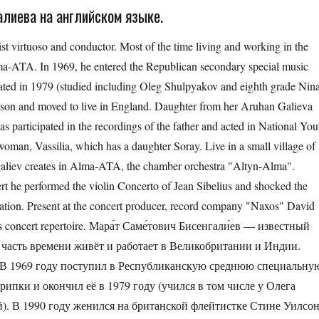
лиева на английском языке.
 virtuoso and conductor. Most of the time living and working in the
a-ATA. In 1969, he entered the Republican secondary special music
uated in 1979 (studied including Oleg Shulpyakov and eighth grade Nin
Wilson and moved to live in England. Daughter from her Aruhan Galieva
s participated in the recordings of the father and acted in National You
woman, Vassilia, which has a daughter Soray. Live in a small village of
ngaliev creates in Alma-ATA, the chamber orchestra "Altyn-Alma".
cert he performed the violin Concerto of Jean Sibelius and shocked the
tation. Present at the concert producer, record company "Naxos" David
 his concert repertoire. Мара́т Саме́тович Бисенгали́ев — известный
 часть времени живёт и работает в Великобритании и Индии.
. В 1969 году поступил в Республиканскую среднюю специальну
ипки и окончил её в 1979 году (учился в том числе у Олега
). В 1990 году женился на британской флейтистке Стине Уилсо