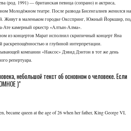
ва (род. 1991) — британская певица (сопрано) и актриса,
ьном Молодёжном театре. После развода Бисенгалиев женился н
ай. Живут в маленьком городке Оксспринг, Южный Йоркшир, по
ма-Ате камерный оркестр «Алтын-Алма».
дном из концертов Марат исполнил скрипичный концерт Яна
ой раскрепощённостью и глубиной интерпретации.
сывающей компании «Наксос» Дэвид Дэнтон в тот же день
ого репертуара.
века, небольшой текст об основном о человеке. Если
ОМНОЕ )"
een, became queen at the age of 26 when her father, King George VI,