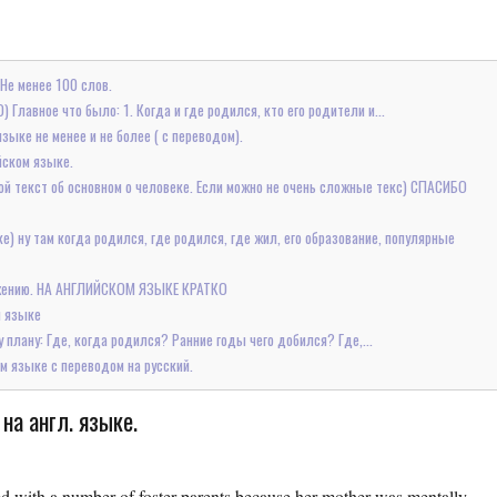
Не менее 100 слов.
Главное что было: 1. Когда и где родился, кто его родители и...
ыке не менее и не более ( с переводом).
йском языке.
й текст об основном о человеке. Если можно не очень сложные текс) СПАСИБО
) ну там когда родился, где родился, где жил, его образование, популярные
ожению. НА АНГЛИЙСКОМ ЯЗЫКЕ КРАТКО
м языке
 плану: Где, когда родился? Ранние годы чего добился? Где,...
м языке с переводом на русский.
на англ. языке.
d with a number of foster parents because her mother was mentally