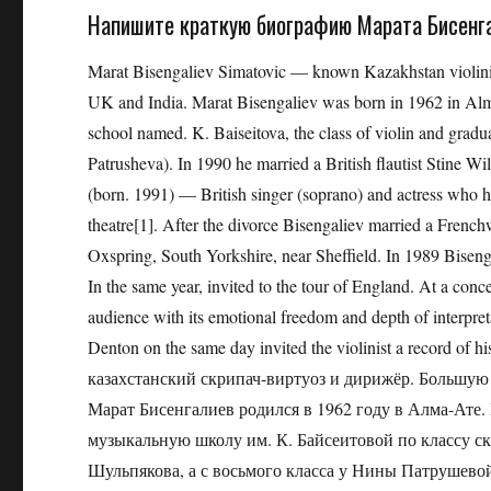
Напишите краткую биографию Марата Бисенга
Marat Bisengaliev Simatovic — known Kazakhstan violinist
UK and India. Marat Bisengaliev was born in 1962 in Alm
school named. K. Baiseitova, the class of violin and grad
Patrusheva). In 1990 he married a British flautist Stine 
(born. 1991) — British singer (soprano) and actress who ha
theatre[1]. After the divorce Bisengaliev married a French
Oxspring, South Yorkshire, near Sheffield. In 1989 Bise
In the same year, invited to the tour of England. At a con
audience with its emotional freedom and depth of interpre
Denton on the same day invited the violinist a record of
казахстанский скрипач-виртуоз и дирижёр. Большую
Марат Бисенгалиев родился в 1962 году в Алма-Ате
музыкальную школу им. К. Байсеитовой по классу скр
Шульпякова, а с восьмого класса у Нины Патрушевой