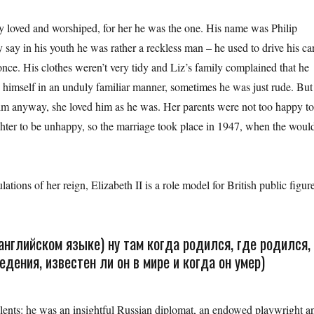
y loved and worshiped, for her he was the one. His name was Philip
ay in his youth he was rather a reckless man – he used to drive his ca
once. His clothes weren’t very tidy and Liz’s family complained that he
d himself in an unduly familiar manner, sometimes he was just rude. But
m anyway, she loved him as he was. Her parents were not too happy t
ughter to be unhappy, so the marriage took place in 1947, when the woul
ations of her reign, Elizabeth II is a role model for British public figur
нглийском языке) ну там когда родился, где родился,
едения, известен ли он в мире и когда он умер)
ents: he was an insightful Russian diplomat, an endowed playwright a