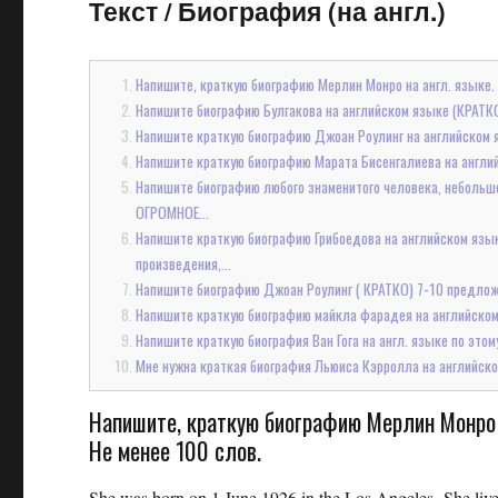
Текст
/
Биография (на англ.)
Напишите, краткую биографию Мерлин Монро на англ. языке. 
Напишите биографию Булгакова на английском языке (КРАТКО) 
Напишите краткую биографию Джоан Роулинг на английском яз
Напишите краткую биографию Марата Бисенгалиева на англи
Напишите биографию любого знаменитого человека, небольшо
ОГРОМНОЕ...
Напишите краткую биографию Грибоедова на английском языке
произведения,...
Напишите биографию Джоан Роулинг ( КРАТКО) 7-10 предл
Напишите краткую биографию майкла фарадея на английско
Напишите краткую биография Ван Гога на англ. языке по этому
Мне нужна краткая биография Льюиса Кэрролла на английско
Напишите, краткую биографию Мерлин Монро 
Не менее 100 слов.
She was born on 1 June 1926 in the Los Angeles. She live