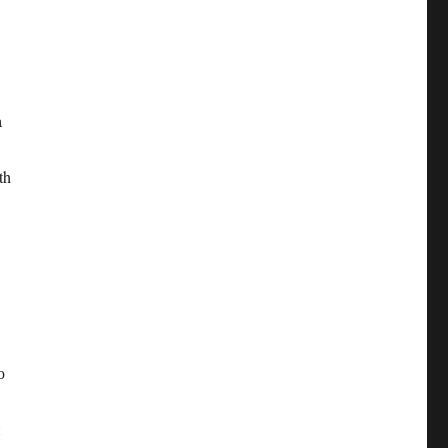
a
th
ю
н