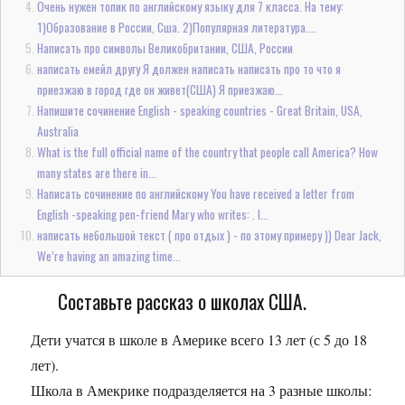
Очень нужен топик по английскому языку для 7 класса. На тему:
1)Образование в России, Сша. 2)Популярная литература....
Написать про символы Великобритании, США, России
написать емейл другу Я должен написать написать про то что я
приезжаю в город где он живет(США) Я приезжаю...
Напишите сочинение English - speaking countries - Great Britain, USA,
Australia
What is the full official name of the country that people call America? How
many states are there in...
Написать сочинение по английскому You have received a letter from
English -speaking pen-friend Mary who writes: . I...
написать небольшой текст ( про отдых ) - по этому примеру )) Dear Jack,
We’re having an amazing time...
Составьте рассказ о школах США.
Дети учатся в школе в Америке всего 13 лет (с 5 до 18
лет).
Школа в Амекрике подразделяется на 3 разные школы: