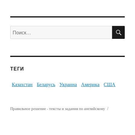
ПО
Искать:
ТЕГИ
Казахстан
Беларусь
Украина
Америка
США
Правильное решение - тексты и задания по английскому