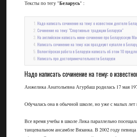
Беларусь
Тексты по тегу "
" :
Надо написать сочинение на тему: о известном деятеле Бела
Сочинение на тему: "Спортивные традиции Беларуси"
На английском написать мини-сочинение про Беларусскую Ма
Написать сочинение на тему: как празднуют купалле в Белару
Волонтёрская работа в Беларуси написать об этом 10 предл
Написать про достопримечательности Беларуси
Надо написать сочинение на тему: о известн
Анжелика Анатольевна Агурбаш родилась 17 мая 197
Обучалась она в обычной школе, но уже с малых лет 
Все время учебы в школе Лика параллельно посещала
танцевальном ансамбле Вязанка. В 2002 году певица