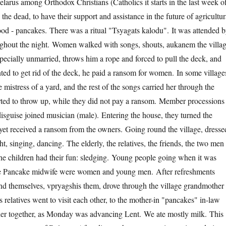
larus among Orthodox Christians (Catholics it starts in the last week o
 dead, to have their support and assistance in the future of agricultur
ood - pancakes. There was a ritual "Tsyagats kalodu". It was attended 
oughout the night. Women walked with songs, shouts, aukanem the villa
specially unmarried, throws him a rope and forced to pull the deck, and
ed to get rid of the deck, he paid a ransom for women. In some village
 mistress of a yard, and the rest of the songs carried her through the
rted to throw up, while they did not pay a ransom. Member processions
isguise joined musician (male). Entering the house, they turned the
t yet received a ransom from the owners. Going round the village, dresse
, singing, dancing. The elderly, the relatives, the friends, the two men
 The children had their fun: sledging. Young people going when it was
o the Pancake midwife were women and young men. After refreshments
 and themselves, vpryagshis them, drove through the village grandmother
s relatives went to visit each other, to the mother-in "pancakes" in-law
inner together, as Monday was advancing Lent. We ate mostly milk. This