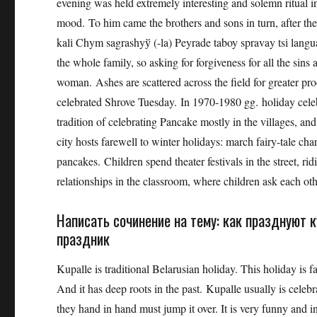
evening was held extremely interesting and solemn ritual in
mood. To him came the brothers and sons in turn, after 
kalі Chym sagrashyў (-la) Peyrade taboy spravay tsі languag
the whole family, so asking for forgiveness for all the sins 
woman. Ashes are scattered across the field for greater prod
celebrated Shrove Tuesday. In 1970-1980 gg. holiday celeb
tradition of celebrating Pancake mostly in the villages, and 
city hosts farewell to winter holidays: march fairy-tale char
pancakes. Children spend theater festivals in the street, ri
relationships in the classroom, where children ask each oth
Написать сочинение на тему: как празднуют к
праздник
Kupalle is traditional Belarusian holiday. This holiday is f
And it has deep roots in the past. Kupalle usually is celebr
they hand in hand must jump it over. It is very funny and i