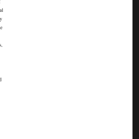
f
al
by
ge
s,
d