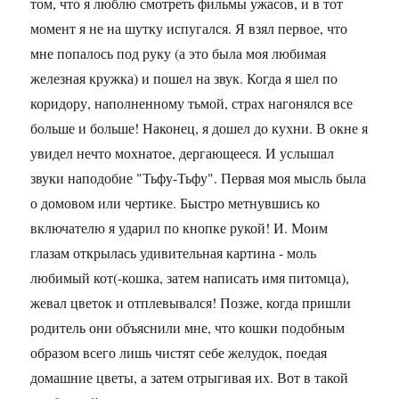
том, что я люблю смотреть фильмы ужасов, и в тот
момент я не на шутку испугался. Я взял первое, что
мне попалось под руку (а это была моя любимая
железная кружка) и пошел на звук. Когда я шел по
коридору, наполненному тьмой, страх нагонялся все
больше и больше! Наконец, я дошел до кухни. В окне я
увидел нечто мохнатое, дергающееся. И услышал
звуки наподобие "Тьфу-Тьфу". Первая моя мысль была
о домовом или чертике. Быстро метнувшись ко
включателю я ударил по кнопке рукой! И. Моим
глазам открылась удивительная картина - моль
любимый кот(-кошка, затем написать имя питомца),
жевал цветок и отплевывался! Позже, когда пришли
родитель они объяснили мне, что кошки подобным
образом всего лишь чистят себе желудок, поедая
домашние цветы, а затем отрыгивая их. Вот в такой