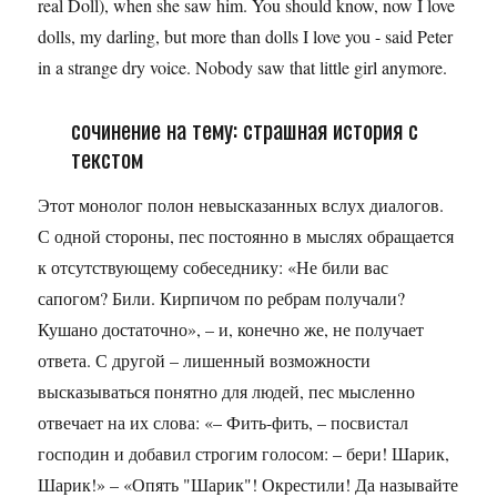
real Doll), when she saw him. You should know, now I love
dolls, my darling, but more than dolls I love you - said Peter
in a strange dry voice. Nobody saw that little girl anymore.
сочинение на тему: страшная история с
текстом
Этот монолог полон невысказанных вслух диалогов.
С одной стороны, пес постоянно в мыслях обращается
к отсутствующему собеседнику: «Не били вас
сапогом? Били. Кирпичом по ребрам получали?
Кушано достаточно», – и, конечно же, не получает
ответа. С другой – лишенный возможности
высказываться понятно для людей, пес мысленно
отвечает на их слова: «– Фить-фить, – посвистал
господин и добавил строгим голосом: – бери! Шарик,
Шарик!» – «Опять "Шарик"! Окрестили! Да называйте