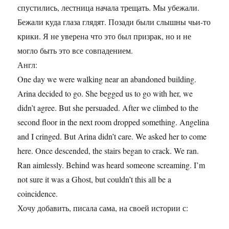
спустились, лестница начала трещать. Мы убежали.
Бежали куда глаза глядят. Позади были слышны чьи-то
крики. Я не уверена что это был призрак, но и не
могло быть это все совпадением.
Англ:
One day we were walking near an abandoned building.
Arina decided to go. She begged us to go with her, we
didn’t agree. But she persuaded. After we climbed to the
second floor in the next room dropped something. Angelina
and I cringed. But Arina didn’t care. We asked her to come
here. Once descended, the stairs began to crack. We ran.
Ran aimlessly. Behind was heard someone screaming. I’m
not sure it was a Ghost, but couldn’t this all be a
coincidence.
Хочу добавить, писала сама, на своей истории с: