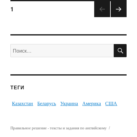
1
ПО
Искать:
ТЕГИ
Казахстан
Беларусь
Украина
Америка
США
Правильное решение - тексты и задания по английскому