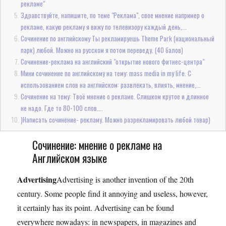
рекламе"
Здравствуйте, напишите, по теме "Реклама", свое мнение например о
рекламе, какую рекламу я вижу по телевизору каждый день,...
Сочинение по английскому Ты рекламируешь Theme Park (национальный
парк) любой. Можно на русском я потом переведу. (40 балов)
Сочинение-реклама на английский "открытие нового фитнес-центра"
Мини сочинение по английскому на тему: mass media in my life. С
использованием слов на английском: развлекать, влиять, мнение,...
Сочинение на тему: Твоё мнение о рекламе. Слишком крутое и длинное
не надо. Где то 80-100 слов....
)Написать сочинение- рекламу. Можно разрекламировать любой товар)
Сочинение: мнение о рекламе на
Английском языке
Advertising
Advertising is another invention of the 20th
century. Some people find it annoying and useless, however,
it certainly has its point. Advertising can be found
everywhere nowadays: in newspapers, in magazines and