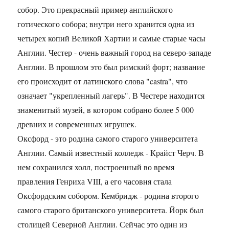
собор. Это прекрасный пример английского
готического собора; внутри него хранится одна из
четырех копий Великой Хартии и самые старые часы
Англии. Честер - очень важный город на северо-западе
Англии. В прошлом это был римский форт; название
его происходит от латинского слова "castra", что
означает "укрепленный лагерь". В Честере находится
знаменитый музей, в котором собрано более 5 000
древних и современных игрушек.
Оксфорд - это родина самого старого университета
Ан­глии. Самый известный колледж - Крайст Черч. В
нем сохранился холл, построенный во время
правления Генри­ха VIII, а его часовня стала
Оксфордским собором. Кембридж - родина второго
самого старого британского университета. Йорк был
столицей Северной Англии. Сейчас это один из