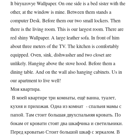
It biryuzovye Wallpaper. On one side is a bed sister with the
other, at the window is mine. Between them stands a
computer Desk. Before them our two small lockers. Then
there is the living room. This is our largest room. There are
red shiny Wallpaper. A large leather sofa. In front of him
about three meters of the TV. The kitchen is comfortably
equipped. Oven, sink, dishwasher and two closet are
unlikely. Hanging above the stove hood. Before them a
dining table. And on the wall also hanging cabinets. Us in
our apartment to live well!
Моя квартира.
В моей квартире три комнаты, ещё ванна, туалет,
кухня и прихожая. Одна из комнат - спальня мамы с
папой. Там стоит большая двухспальняя кровать. По
бокам от кровати стоят два шкафчика и светильники.
Перед кроватью Стоит большой шкаф с зеркалом. В