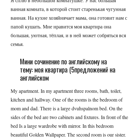
Я сплю в небольшой комнатушке. У нас большая
ванная комната, в которой стоит старенькая чугунная
ванная. На кухне хозяйнячает мама, она готовит нам с
папой кушать. Мне нравится моя квартира она
большая, уютная, тёплая, и в ней может собряться вся
семья.
Мини сочинение по английскому на
тему: моя квартира (5предложений на
английском
My apartment. In my apartment three rooms, bath, toilet,
kitchen and hallway. One of the rooms is the bedroom of
mom and dad. There is a large dvuhspalnom bed. On the
sides of the bed are two cabinets and fixtures. In front of the
bed Is a large wardrobe with mirror. In this bedroom
beautiful Golden Wallpaper. The second room is our sister.