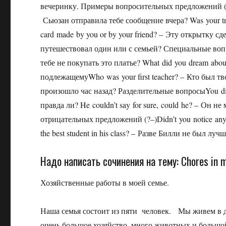
вечеринку. Примеры вопросительных предложений (?)
Сьюзан отправила тебе сообщение вчера? Was your tr
card made by you or by your friend? – Эту открытку сде
путешествовал один или с семьей? Специальные вопрос
тебе не покупать это платье? What did you dream abo
подлежащемуWho was your first teacher? – Кто был т
произошло час назад? Разделительные вопросыYou didn’
правда ли? He couldn’t say for sure, could he? – Он 
отрицательных предложений (?–)Didn’t you notice anyt
the best student in his class? – Разве Билли не был лу
Надо написать сочинения на тему: Chores in m
Хозяйственные работы в моей семье.
Наша семья состоит из пяти человек. Мы живем в де
очень большое хозяйство, много животных и большо