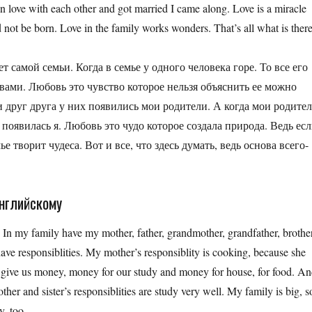
 love with each other and got married I came along. Love is a miracle
uld not be born. Love in the family works wonders. That’s all what is ther
т самой семьи. Когда в семье у одного человека горе. То все его
вами. Любовь это чувство которое нельзя объяснить ее можно
друг друга у них появились мои родители. А когда мои родите
появилась я. Любовь это чудо которое создала природа. Ведь ес
е творит чудеса. Вот и все, что здесь думать, ведь основа всего-
английскому
y. In my family have my mother, father, grandmother, grandfather, brothe
have responsiblities. My mother’s responsiblity is cooking, because she
d give us money, money for our study and money for house, for food. A
her and sister’s responsiblities are study very well. My family is big, s
y, too.