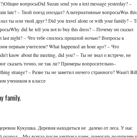
Общие вопросыDid Suzan send you a text message yesterday? –
ain late? – Твой поезд опоздал? Альтернативные вопросыWas this
лал ты или твой друг? Did you travel alone or with your family? – 
ыWhy did he tell you not to buy this dress? – Почему он сказал
ut last night? – Что тебе снилось прошлой ночью? Вопросы к
воим первым учителем? What happened an hour ago? – Что
t know about the meeting, did you? – Ты не знал о встрече, не
не мог сказать точно, не так ли? Примеры вопросительно–
hing strange? – Разве ты не заметил ничего странного? Wasn’t Bil
чшим учеником в классе
y family.
ревни Кукушка. Деревня находиться не далеко от леса. У нас
й огород. Мы всегда после завтрака идем помогать родителям 