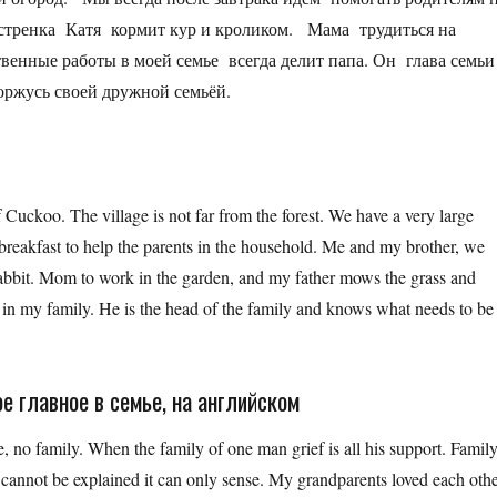
Сестренка Катя кормит кур и кроликом. Мама трудиться на
твенные работы в моей семье всегда делит папа. Он глава семьи
оржусь своей дружной семьёй.
f Cuckoo. The village is not far from the forest. We have a very large
reakfast to help the parents in the household. Me and my brother, we
 rabbit. Mom to work in the garden, and my father mows the grass and
in my family. He is the head of the family and knows what needs to be
е главное в семье, на английском
e, no family. When the family of one man grief is all his support. Famil
t cannot be explained it can only sense. My grandparents loved each oth