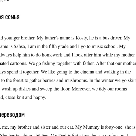
оя семья"
nd younger brother. My father’s name is Kosty, he is a bus driver. My
ame is Sahsa, I am in the fifth grade and I go to music school. My
 I always help him to do homework and I look after him while my mother
mated cartoons. We go fishing together with father. After that our mothe
ays spend it together. We like going to the cinema and walking in the
to the forest to gather berries and mushrooms. In the winter we go skii
e wash up dishes and sweep the floor. Moreover, we tidy our rooms
ed, close-knit and happy.
 переводом
m, me, my brother and sister and our cat. My Mummy is forty-one, she is
 She has teaching abilities. My Dad is forty-two, he is a professional