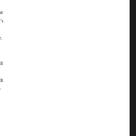
at
’s
e.
ll
It
e