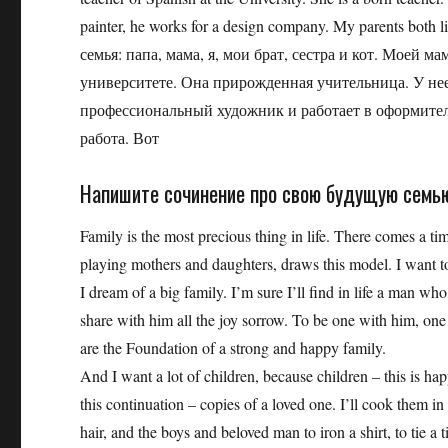
painter, he works for a design company. My parents bot
семья: папа, мама, я, мои брат, сестра и кот. Моей 
университете. Она прирожденная учительница. У нее
профессиональный художник и работает в оформител
работа. Вот
Напишите сочинение про свою будущую семь
Family is the most precious thing in life. There comes a t
playing mothers and daughters, draws this model. I want to
I dream of a big family. I’m sure I’ll find in life a man wh
share with him all the joy sorrow. To be one with him, one
are the Foundation of a strong and happy family.
And I want a lot of children, because children – this is 
this continuation – copies of a loved one. I’ll cook them in
hair, and the boys and beloved man to iron a shirt, to tie a t