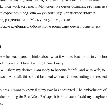
h like their work very much. Моя семья не очень большая, это типичн
маме сорок один год, она — учительница испанского языка в
 дар преподавать. Моему отцу — сорок два, он
ьском комбинате. Обоим моим родителям очень нравится их
ю
ime when each person thinks about what it will be. Each of us in childho
 tell you about how I see my future family.
o will share my desires. I am ready to become faithful and wise wife, to
 soul. After all, this should be a real woman. Understanding and respect
happiness! I want to know that my love has continued. The embodiment of
 the morning for Breakfast. Perhaps, it is fortunate to braid my daughter
ie.