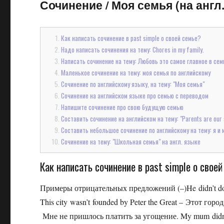
Сочинение
/
Моя семья (на англ.
Как написать сочинение в past simple о своей семье?
Надо написать сочинения на тему: Chores in my family.
Написать сочинение на тему: Любовь это самое главное в сем
Маленькое сочинение на тему: моя семья по английскому
Сочинение по английскому языку, на тему: "Моя семья"
Сочинение на английском языке про семью с переводом
Напишите сочинение про свою будущую семью
Составить сочинение на английском на тему: "Parents are our s
Составить небольшое сочинение по английскому на тему: я и 
Сочинение на тему: "Школьная семья" на англ. языке
Как написать сочинение в past simple о свое
Примеры отрицательных предложений (–)He didn’t do 
This city wasn’t founded by Peter the Great – Этот горо
Мне не пришлось платить за угощение. My mum didn’t 