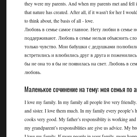
they were my parents. And when my parents met and fell in
that nature has created. After all, if it wasn’t for her I wo
to think about, the basis of all - love.
Любовь в семье самое главное. Нету любви в семье не
поддерживают. Любовь в семье нельзя объяснить сло
только чувство. Мои бабушки с дедушками полюбили 
встретились и влюбились друг в друга и поженились 
бы не она то я бы не появилась на свет. Любовь в семь
любовь.
Маленькое сочинение на тему: моя семья по 
I love my family. In my family all people live very friendl
and sister. I love them much. In my family every people’s 
cooks very good. My father’s responsiblity is working an
my grandparent’s responsiblities are give us advice. My brot
I love my family. If more people in your family, more happ