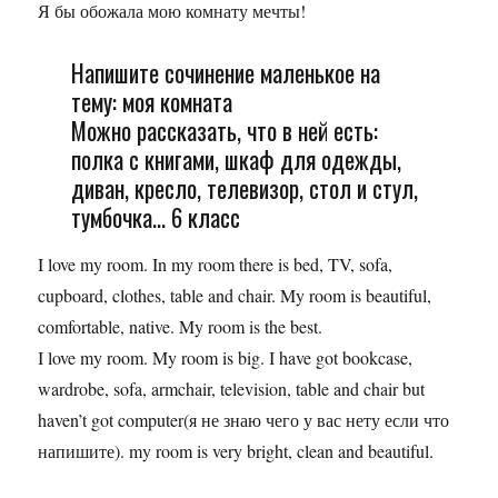
Я бы обожала мою комнату мечты!
Напишите сочинение маленькое на
тему: моя комната
Можно рассказать, что в ней есть:
полка с книгами, шкаф для одежды,
диван, кресло, телевизор, стол и стул,
тумбочка... 6 класс
I love my room. In my room there is bed, TV, sofa,
cupboard, clothes, table and chair. My room is beautiful,
comfortable, native. My room is the best.
I love my room. My room is big. I have got bookcase,
wardrobe, sofa, armchair, television, table and chair but
haven’t got computer(я не знаю чего у вас нету если что
напишите). my room is very bright, clean and beautiful.