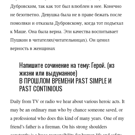
Дубровским, так как тот был влюблен в нее. Конечно
не безответно. Девушка была не в праве бежать после
помолвки и отказала Дубровскому, когда тот подъехал
к Маше. Она была верна. Эти качества воспитывает
Пушкин в читателях(читательницах). Он ценил
верность в женщинах
Напишите сочинение на тему: Герой. (из
жизни или выдуманное)
В ПРОШЛОМ ВРЕМЕНИ PAST SIMPLE И
PAST CONTINIOUS
Daily from TV or radio we hear about various heroic acts. It
may be an ordinary man who by chance someone saved, or
a professional who does this kind of many years. One of my
friend’s father is a fireman. On his strong shoulders
constantly is a huge responsibility for human life and safety.