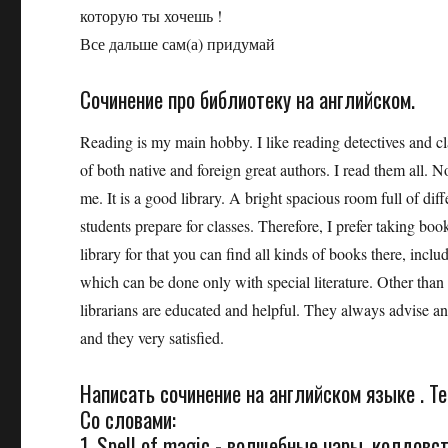
которую ты хочешь !
Все дальше сам(а) придумай
Сочинение про библиотеку на английском.
Reading is my main hobby. I like reading detectives and cla
of both native and foreign great authors. I read them all. N
me. It is a good library. A bright spacious room full of di
students prepare for classes. Therefore, I prefer taking bo
library for that you can find all kinds of books there, includ
which can be done only with special literature. Other than th
librarians are educated and helpful. They always advise an
and they very satisfied.
Написать сочинение на английском языке . Те
Со словами:
1. Spell of magic - волшебные чары, колдовст