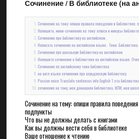
Сочинение
/
В библиотеке (на ан
Сочинение на тему: опиши правила поведения в библиотеке. 
Напишите, мини-сочинение на тему: плюси и минусы библиотек
Сочинение про библиотеку на английском.
Написать сочинение на английском языке . Тема: Библиотека. 
Сочинение про школьную библиотеку на английском
Напишите сочинение о библиотеке на английском языке. Очен
Сочинение по английскому тема библиотека
на англ языке сочинение про ахундовскую библиотеку
Passive voice Translate sentences into English 1 эта библиот
сочинение на тему, моя домашняя библиотека, ИЛИ, моя шк
Сочинение на тему: опиши правила поведения
подпункты
Что вы не должны делать с книгами
Как вы должны вести себя в библиотеке
Ваше отношение к чтению