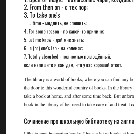
2. From then on - с тех пор;
3. To take one's
... time - медлить, не спешить;
4. For some reason - по какой-то причине;
5. Let me know - дай мне знать;
6. in (on) one's lap - на коленях;
7. Totally absorbed - полностью поглощённый.
если напишите я вам дам, что у вас хороший ответ.
The library is a world of books, where you can find any 
the door to this wonderful country of books. In the library
take a book at home, and after some time back. But unfort
book in the library of her need to take care of and treat it 
Сочинение про школьную библиотеку на англ
I like to read interesting books. I have a lot of books at hom