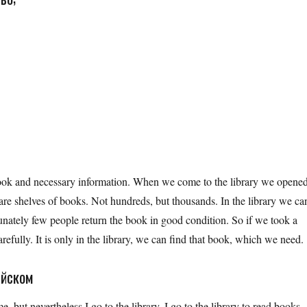
book and necessary information. When we come to the library we opene
 are shelves of books. Not hundreds, but thousands. In the library we ca
unately few people return the book in good condition. So if we took a
carefully. It is only in the library, we can find that book, which we need.
ийском
e, but nevertheless I go to the library. I go to the library to read books