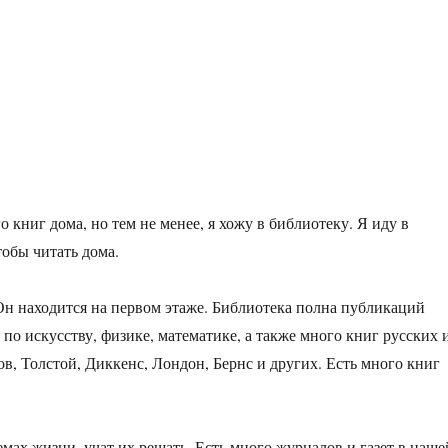
 книг дома, но тем не менее, я хожу в библиотеку. Я иду в
тобы читать дома.
н находится на первом этаже. Библиотека полна публикаций
по искусству, физике, математике, а также много книг русских 
в, Толстой, Диккенс, Лондон, Бернс и других. Есть много книг
ах жизни, учат их решать. Есть много журналов и газет в наше