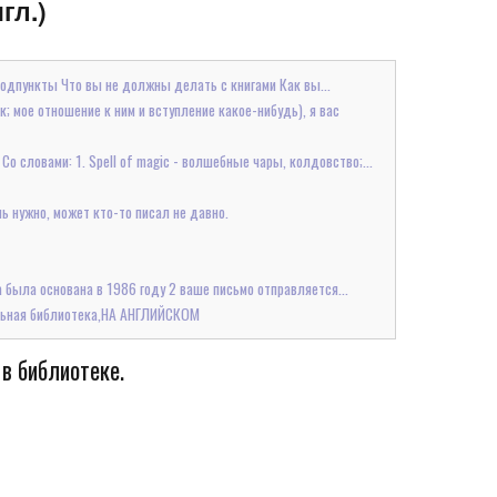
гл.)
подпункты Что вы не должны делать с книгами Как вы...
; мое отношение к ним и вступление какое-нибудь), я вас
Со словами: 1. Spell of magic - волшебные чары, колдовство;...
ь нужно, может кто-то писал не давно.
ека была основана в 1986 году 2 ваше письмо отправляется...
ольная библиотека,НА АНГЛИЙСКОМ
 в библиотеке.