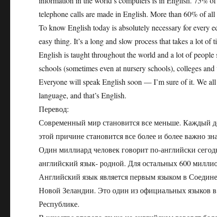
information in the world’s computers is in English. 75% of t
telephone calls are made in English. More than 60% of all s
To know English today is absolutely necessary for every ed
easy thing. It’s a long and slow process that takes a lot of 
English is taught throughout the world and a lot of people s
schools (sometimes even at nursery schools), colleges and u
Everyone will speak English soon — I’m sure of it. We all
language, and that’s English.
Перевод:
Современный мир становится все меньше. Каждый д
этой причине становится все более и более важно зн
Один миллиард человек говорит по-английски сегод
английский язык- родной. Для остальных 600 миллио
Английский язык является первым языком в Соедин
Новой Зеландии. Это один из официальных языков 
Республике.