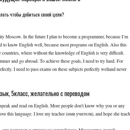
делать чтобы добиться своей цели?
city Moscow. In the future I plan to become a programmer, because I’m
need to know English well, because most programs on English. Also this
her countries, where without the knowledge of English is very difficult.
mmer and go abroad. To achieve these goals, I need to try hard. For
fectly. I need to pass exams on these subjects perfectly welland never
язык, 5класс, желательно с переводом
 is speak and read on English. More people don’t know why you or any
love this language. I love my teacher (имя учителя), and hope she teac
 это разговор и чтение на английском. Множество людей