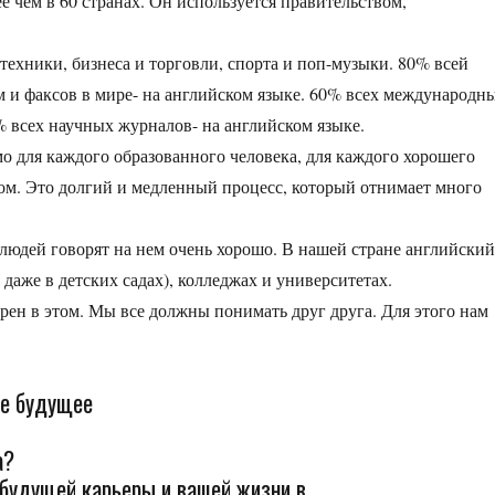
ее чем в 60 странах. Он используется правительством,
техники, бизнеса и торговли, спорта и поп-музыки. 80% всей
м и факсов в мире- на английском языке. 60% всех международн
% всех научных журналов- на английском языке.
о для каждого образованного человека, для каждого хорошего
лом. Это долгий и медленный процесс, который отнимает много
людей говорят на нем очень хорошо. В нашей стране английски
 даже в детских садах), колледжах и университетах.
верен в этом. Мы все должны понимать друг друга. Для этого нам
ое будущее
а?
 будущей карьеры и вашей жизни в