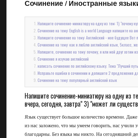
Сочинение
/
Иностранные языки 
Напишите сочинение-миниатюру на одну из тем: 1) "почему нуж
Сочинение на тему: English is a world Language напишите на а
Напишите сочинение на тему: Английский - мое будущее Вот п
Сочинение на тему: как я люблю английский язык, 5класс, ж
Напишите, сочинение на тему: почему, я или мой друг хотим из
Сочинение я изучаю английский
написать сочинение по английскому языку. Тема "Лучший путь 
Исправьте ошибки в сочинении и допишите 2 предложения для за
Сочинение на тему: популярный английский язык
Напишите сочинение-миниатюру на одну из тем
вчера, сегодня, завтра" 3) "может ли сущест
Язык существует большое количество времени. Даже 
из нас заложено, что мы умеем говорить, нас учили
благодарны. Без языка мы никто. На сегодняшний де