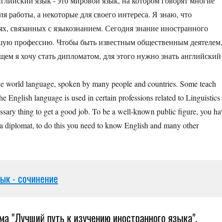
глийский язык - это мировой язык, на котором говорят многие
я работы, а некоторые для своего интереса. Я знаю, что
х, связанных с языкознанием. Сегодня знание иностранного
ошую профессию. Чтобы быть известным общественным деятелем
ем я хочу стать дипломатом, для этого нужно знать английский
the world language, spoken by many people and countries. Some teach
he English language is used in certain professions related to Linguistics 
ssary thing to get a good job. To be a well-known public figure, you ha
 a diplomat, to do this you need to know English and many other
зык - сочинение
ма "Лучший путь к изучению иностранного языка".