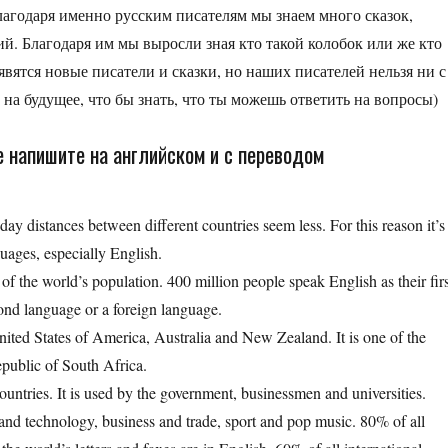
лагодаря именно русским писателям мы знаем много сказок,
й. Благодаря им мы выросли зная кто такой колобок или же кто
явятся новые писатели и сказки, но наших писателей нельзя ни с
 на будущее, что бы знать, что ты можешь ответить на вопросы)
ge напишите на английском и с переводом
ay distances between different countries seem less. For this reason it’s
ages, especially English.
f the world’s population. 400 million people speak English as their firs
cond language or a foreign language.
nited States of America, Australia and New Zealand. It is one of the
epublic of South Africa.
untries. It is used by the government, businessmen and universities.
 and technology, business and trade, sport and pop music. 80% of all