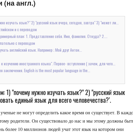
(на англ.)
но изучать язык?" 2) "русский язык вчера, сегодня, завтра" 3) "может ли...
нглийском и с переводом
римерный план: 1. Представление себя. Имя, фамилия. Откуда? 2....
елательно с переводом
учать английский язык. Например ; Мой друг Антон...
к изучению иностранного языка". Первое- вступление ( зачем, для чего...
ключения. English is the most popular language in the...
: 1) "почему нужно изучать язык?" 2) "русский язык
вовать единый язык для всего человечества?’.
ученые не могут определить какое время он существует. В кажд
 этому родители. Он существовало до нас и мы этому должны быт
нь более 10 миллионов людей учат этот язык на котором они