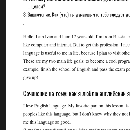
... целом?
3. Заключение. Как (что) ты думаешь что тебе следует 
,
Hello, I am Ivan and I am 17 years old. I’m from Russia, 
like computer and internet. But to get this profession, I 
language is useful to me in life, because I plan to visit ot
These are my two main life goals: to become a cool progra
example, finish the school of English and pass the exam per
give up!
Сочинение на тему: как я люблю английский 
I love English language. My favorite part on this lesson,
peoples like this language, but I don’t know why they not 
me this language so good.
Я люблю английский язык. Моя любимая часть урока,