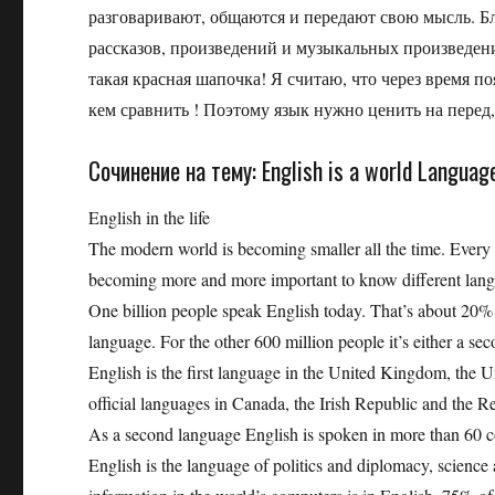
разговаривают, общаются и передают свою мысль. Б
рассказов, произведений и музыкальных произведени
такая красная шапочка! Я считаю, что через время по
кем сравнить ! Поэтому язык нужно ценить на перед,
Сочинение на тему: English is a world Langua
English in the life
The modern world is becoming smaller all the time. Every d
becoming more and more important to know different langu
One billion people speak English today. That’s about 20% o
language. For the other 600 million people it’s either a se
English is the first language in the United Kingdom, the U
official languages in Canada, the Irish Republic and the R
As a second language English is spoken in more than 60 co
English is the language of politics and diplomacy, science