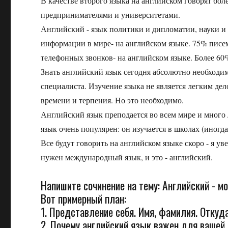
В качестве второго языка на английском говорят бол
предпринимателями и университетами.
Английский - язык политики и дипломатии, науки и 
информации в мире- на английском языке. 75% писе
телефонных звонков- на английском языке. Более 60
Знать английский язык сегодня абсолютно необходим
специалиста. Изучение языка не является легким де
времени и терпения. Но это необходимо.
Английский язык преподается во всем мире и много 
язык очень популярен: он изучается в школах (иногда
Все будут говорить на английском языке скоро - я у
нужен международный язык, и это - английский.
Напишите сочинение на тему: Английский - м
Вот примерный план:
1. Представление себя. Имя, фамилия. Откуд
2. Почему английский язык важен для вашей