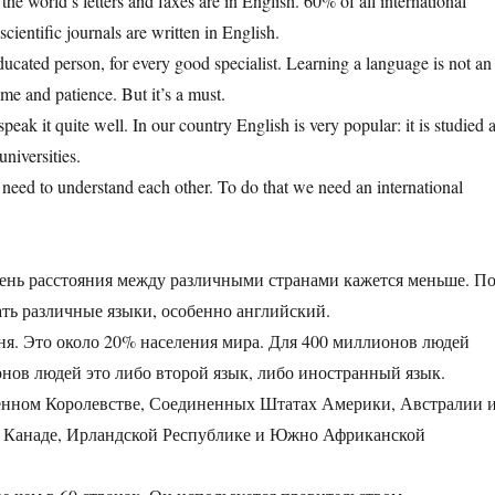
he world’s letters and faxes are in English. 60% of all international
cientific journals are written in English.
ucated person, for every good specialist. Learning a language is not an
time and patience. But it’s a must.
peak it quite well. In our country English is very popular: it is studied a
niversities.
 need to understand each other. To do that we need an international
ень расстояния между различными странами кажется меньше. П
ать различные языки, особенно английский.
ня. Это около 20% населения мира. Для 400 миллионов людей
нов людей это либо второй язык, либо иностранный язык.
енном Королевстве, Соединенных Штатах Америки, Австралии 
в Канаде, Ирландской Республике и Южно Африканской