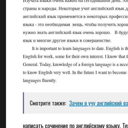
Изучать языки очень важно на сегодняшний день. Ан
страны и народы. Некоторые учат английский язык дл
английский язык применяется в некоторых профессия
языка - это необходимая вещь, чтобы получить хор
нужно знать английский язык очень хорошо. В будущ
язык и многие другие языки в совершенстве.
It is important to learn languages to date. English is 
English for work, some for their own interest. I know that t
General. Today, knowledge of a foreign language is a nece
to know English very well. In the future I want to become
languages fluently.
Смотрите также:
Зачем я учу английский я
написать сочинение по английскому языку. Те