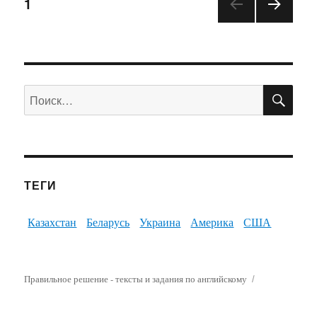
1
ПО
Искать:
ТЕГИ
Казахстан
Беларусь
Украина
Америка
США
Правильное решение - тексты и задания по английскому