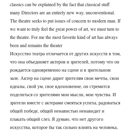
classics can be explained by the fact that classical stuff
many Directors are an entirely new way, unconventional.
The theatre seeks to put issues of concern to modern man. If
we want to truly feel the great power of art, we must turn to
the theatre. For me the most favorite kind of art has always
been and remains the theater
Искусство театра отличается от других искусств в том,
что она объединяет актеров и зрителей, потому что он
рождается одновременно на сцене и в зрительном
зале. Актер на сцене дарит зрителям свои мечты, свои
идеалы, свой ум, свое вдохновение, он стремится
поделиться со зрителями мои мысли, мои чувства. И
зрители вместе с актерами смеяться успеха, радоваться
общей победе, общей ненавистью ненавидит и
плакать общий слез. Я думаю, что нет другого
искусства, которое бы так сильно влиять на человека,