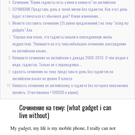
Сочинение "Какие гаджеты есть у меня в комнате" на английском
СОЧИНЕНИЕ Представь день в твоей жизни без гаджетов. Как этот день
будет отличаться от обычного дня? Какие изменения...
Можете составить сочинение (15 ровно предложений ) на тему: "using my
gadgets" Ааа
"Хорошо или плохо, что гаджеты вошли в повседневную жизнь
подростков. "Напишите на эту тему небольшое сочинение-рассуждение
на английском языке...
Напишите сочинение на английском о декаде 2000-2010. О чём угодно о
моде, гаджетах. Только не с переводчика....
сделать сочинение на тему: представьте день без гаджетов на
английском языке на уровне 8 класса
Написать сочинение по английскому, о гаджете без которого невозможно
прожить. Ответившему +100500 к карме)
Сочинение на тему: (what gadget i can
live without)
My gadget, my life is my mobile phone, I really can not