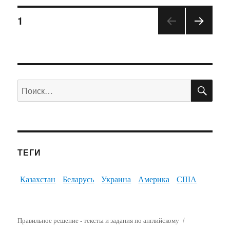
1
ПО
Искать:
ТЕГИ
Казахстан
Беларусь
Украина
Америка
США
Правильное решение - тексты и задания по английскому