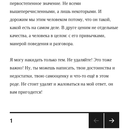
первостепенное значение. Не всеми
вышеперечисленными, а лишь некоторыми. И
дорожим мы этим человеком потому, что он такой,
какой есть на самом деле. В друге ценим не отдельные
качества, а человека в целом: с его привычками,
манерой поведения и разговора.
Я могу накидать только тем. Не удаляйте! Это тоже
важно! Ну, ты можешь написать, твои достоинства и
недостатки, твою самооценку и что-то ещё в этом
роде. Не стоит удалят и жаловаться на мой ответ, он
вам пригодится!
1