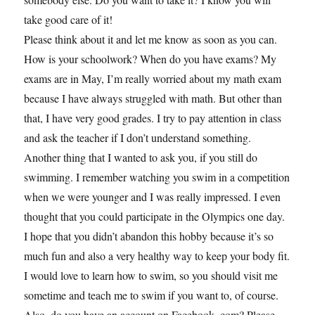
take good care of it!
Please think about it and let me know as soon as you can.
How is your schoolwork? When do you have exams? My
exams are in May, I’m really worried about my math exam
because I have always struggled with math. But other than
that, I have very good grades. I try to pay attention in class
and ask the teacher if I don’t understand something.
Another thing that I wanted to ask you, if you still do
swimming. I remember watching you swim in a competition
when we were younger and I was really impressed. I even
thought that you could participate in the Olympics one day.
I hope that you didn’t abandon this hobby because it’s so
much fun and also a very healthy way to keep your body fit.
I would love to learn how to swim, so you should visit me
sometime and teach me to swim if you want to, of course.
Also, do you have an account on Facebook. com? Please