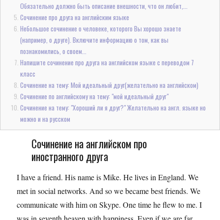
Обязательно должно быть описание внешности, что он любит,...
Сочинение про друга на английским языке
Небольшое сочинение о человеке, которого Вы хорошо знаете
(например, о друге). Включите информацию о том, как вы
познакомились, о своем...
Напишите сочинение про друга на английском языке с переводом 7
класс
Сочинение на тему: Мой идеальный друг(желательно на английском)
Сочинение по английскому на тему: "мой идеальный друг"
Сочинение на тему: "Хороший ли я друг?" Желательно на англ. языке но
можно и на русском
Сочинение на английском про
иностранного друга
I have a friend. His name is Mike. He lives in England. We
met in social networks. And so we became best friends. We
communicate with him on Skype. One time he flew to me. I
was in seventh heaven with happiness. Even if we are far