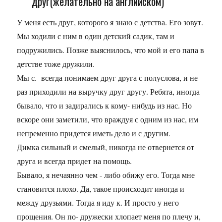
друг(желательно на английском)
У меня есть друг, которого я знаю с детства. Его зовут.
Мы ходили с ним в один детский садик, там и
подружились. Позже выяснилось, что мой и его папа в
детстве тоже дружили.
Мы с. всегда понимаем друг друга с полуслова, и не
раз приходили на выручку друг другу. Ребята, иногда
бывало, что и задирались к кому- нибудь из нас. Но
вскоре они заметили, что враждуя с одним из нас, им
непременно придется иметь дело и с другим.
Димка сильный и смелый, никогда не отвернется от
друга и всегда придет на помощь.
Бывало, я нечаянно чем - либо обижу его. Тогда мне
становится плохо. Да, такое происходит иногда и
между друзьями. Тогда я иду к. И просто у него
прощения. Он по- дружески хлопает меня по плечу и,