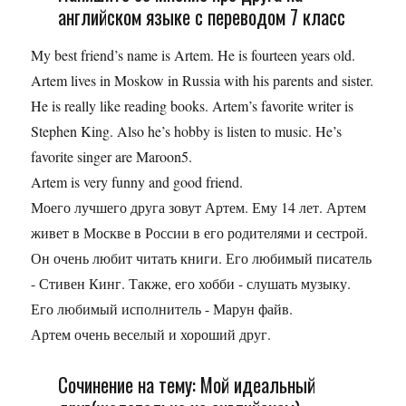
английском языке с переводом 7 класс
My best friend’s name is Artem. He is fourteen years old.
Artem lives in Moskow in Russia with his parents and sister.
He is really like reading books. Artem’s favorite writer is
Stephen King. Also he’s hobby is listen to music. He’s
favorite singer are Maroon5.
Artem is very funny and good friend.
Моего лучшего друга зовут Артем. Ему 14 лет. Артем
живет в Москве в России в его родителями и сестрой.
Он очень любит читать книги. Его любимый писатель
- Стивен Кинг. Также, его хобби - слушать музыку.
Его любимый исполнитель - Марун файв.
Артем очень веселый и хороший друг.
Сочинение на тему: Мой идеальный