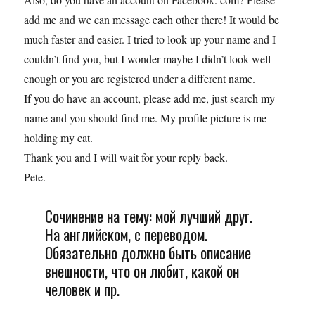
add me and we can message each other there! It would be
much faster and easier. I tried to look up your name and I
couldn’t find you, but I wonder maybe I didn’t look well
enough or you are registered under a different name.
If you do have an account, please add me, just search my
name and you should find me. My profile picture is me
holding my cat.
Thank you and I will wait for your reply back.
Pete.
Сочинение на тему: мой лучший друг.
На английском, с переводом.
Обязательно должно быть описание
внешности, что он любит, какой он
человек и пр.