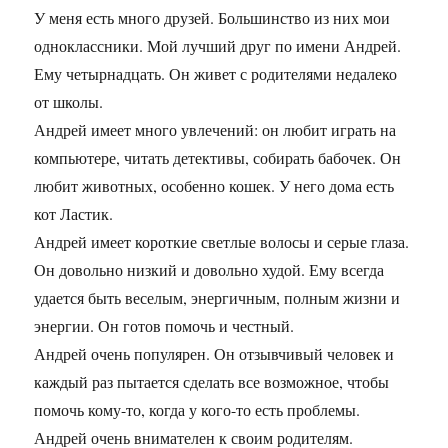
У меня есть много друзей. Большинство из них мои
одноклассники. Мой лучший друг по имени Андрей.
Ему четырнадцать. Он живет с родителями недалеко
от школы.
Андрей имеет много увлечений: он любит играть на
компьютере, читать детективы, собирать бабочек. Он
любит животных, особенно кошек. У него дома есть
кот Ластик.
Андрей имеет короткие светлые волосы и серые глаза.
Он довольно низкий и довольно худой. Ему всегда
удается быть веселым, энергичным, полным жизни и
энергии. Он готов помочь и честный.
Андрей очень популярен. Он отзывчивый человек и
каждый раз пытается сделать все возможное, чтобы
помочь кому-то, когда у кого-то есть проблемы.
Андрей очень внимателен к своим родителям.