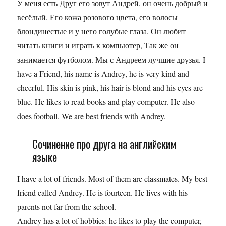
У меня есть Друг его зовут Андрей, он очень добрый и
весёлый. Его кожа розового цвета, его волосы
блондинестые и у него голубые глаза. Он любит
читать книги и играть к компьютер, Так же он
занимается футболом. Мы с Андреем лучшие друзья. I
have a Friend, his name is Andrey, he is very kind and
cheerful. His skin is pink, his hair is blond and his eyes are
blue. He likes to read books and play computer. He also
does football. We are best friends with Andrey.
Сочинение про друга на английским
языке
I have a lot of friends. Most of them are classmates. My best
friend called Andrey. He is fourteen. He lives with his
parents not far from the school.
Andrey has a lot of hobbies: he likes to play the computer,