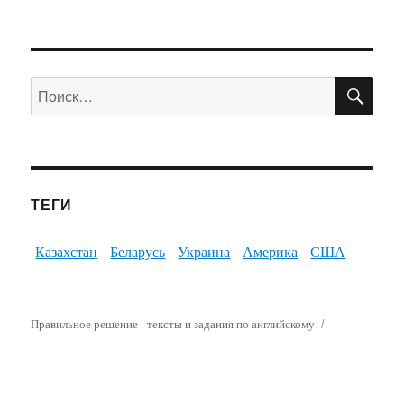
ПО
Искать:
ТЕГИ
Казахстан
Беларусь
Украина
Америка
США
Правильное решение - тексты и задания по английскому