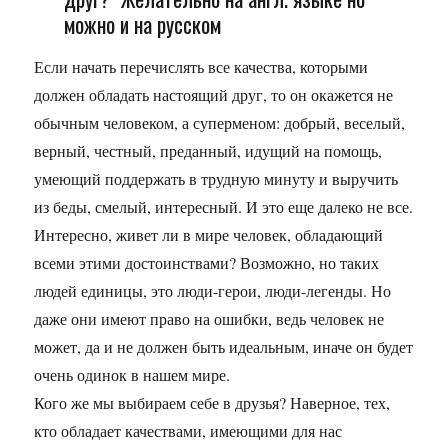
можно и на русском
Если начать перечислять все качества, которыми
должен обладать настоящий друг, то он окажется не
обычным человеком, а суперменом: добрый, веселый,
верный, честный, преданный, идущий на помощь,
умеющий поддержать в трудную минуту и выручить
из беды, смелый, интересный. И это еще далеко не все.
Интересно, живет ли в мире человек, обладающий
всеми этими достоинствами? Возможно, но таких
людей единицы, это люди-герои, люди-легенды. Но
даже они имеют право на ошибки, ведь человек не
может, да и не должен быть идеальным, иначе он будет
очень одинок в нашем мире.
Кого же мы выбираем себе в друзья? Наверное, тех,
кто обладает качествами, имеющими для нас