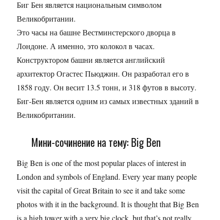
Биг Бен является национальным символом
Великобритании.
Это часы на башне Вестминстерского дворца в
Лондоне. А именно, это колокол в часах.
Конструктором башни является английский
архитектор Огастес Пьюджин. Он разработал его в
1858 году. Он весит 13.5 тонн, и 318 футов в высоту.
Биг-Бен является одним из самых известных зданий в
Великобритании.
Мини-сочинение на тему: Big Ben
Big Ben is one of the most popular places of interest in
London and symbols of England. Every year many people
visit the capital of Great Britain to see it and take some
photos with it in the background. It is thought that Big Ben
is a high tower with a very big clock, but that’s not really