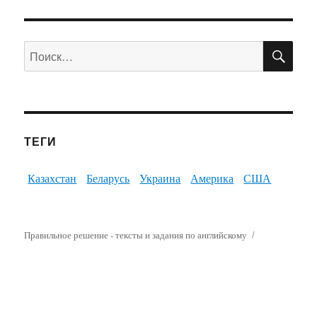
ПО
Искать:
ТЕГИ
Казахстан
Беларусь
Украина
Америка
США
Правильное решение - тексты и задания по английскому