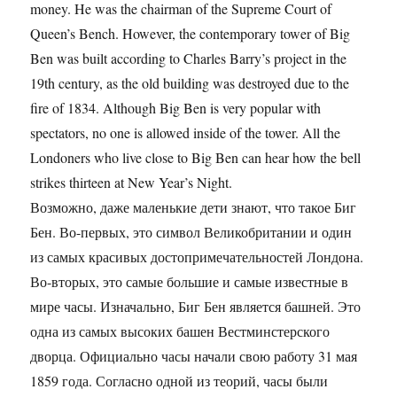
money. He was the chairman of the Supreme Court of
Queen’s Bench. However, the contemporary tower of Big
Ben was built according to Charles Barry’s project in the
19th century, as the old building was destroyed due to the
fire of 1834. Although Big Ben is very popular with
spectators, no one is allowed inside of the tower. All the
Londoners who live close to Big Ben can hear how the bell
strikes thirteen at New Year’s Night.
Возможно, даже маленькие дети знают, что такое Биг
Бен. Во-первых, это символ Великобритании и один
из самых красивых достопримечательностей Лондона.
Во-вторых, это самые большие и самые известные в
мире часы. Изначально, Биг Бен является башней. Это
одна из самых высоких башен Вестминстерского
дворца. Официально часы начали свою работу 31 мая
1859 года. Согласно одной из теорий, часы были